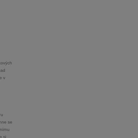
lkových
pad
e v
ru
áhne se
čnímu
e si