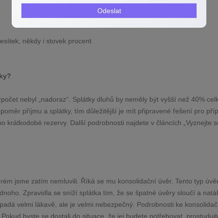
Odeslat
sítek, někdy i stovek procent
tky?
ozpočet nebyl „nadoraz“. Splátky dluhů by neměly být vyšší než 40% ce
 poměr příjmu a splátky, tím důležitější je mít připravené řešení pro pří
o krátkodobé rezervy. Další podrobnosti najdete v článcích „Vyznejte s
erém jsme zatím nemluvili. Říká se mu konsolidační úvěr. Tento typ úvě
ednoho. Zpravidla se sníží splátka tím, že se špatné úvěry sloučí a nat
ypadá velmi lákavě, ale je velmi nebezpečný. Podrobnosti ke konsolida
okud byste se dostali do situace, že jej budete potřebovat, prostudujt