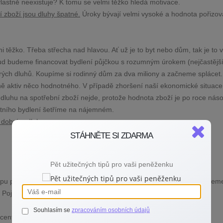
lastně neexistuje? K tomu se velmi těžko hledá motivace.
í zboží jsou dluhy špatné.
Úroky bývají velmi vysoké a hodnota pořizo
mi těžko. Třeba střecha nad hlavou. Ať už je to byt nebo dům, tak je to 
kud budeme financovat bydlení půjčkou s rozumným úrokem (nejčastější
brých dluhů. Koupíme si rodinný dům za dva miliony a začneme spláce
ně aktiv něco hodnotného. V případě zhoršení naší ekonomické situac
 u dluhu na spotřební zboží nejde, protože hodnota zboží je po roce nás
astního bydlení šetříme na nájemném.
je dobrým dluhem.
STÁHNĚTE SI ZDARMA
Pět užitečných tipů pro vaši peněženku
u půjčky. Úroková sazba se u jednotlivých produktů velmi liší. Můžeme
. Pojďme se tedy podívat, jaké dluhy si dnes můžeme pořídit:
Souhlasím se
zpracováním osobních údajů
ocent