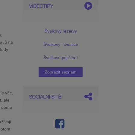
VIDEOTIPY
Švejkovy rezervy
s.
tavů na
Švejkovy investice
 tedy
Švejkovo pojištění
Zobrazit seznam
je věc,
SOCIÁLNÍ SÍTĚ
, ale
 a doma
žívají
 potom