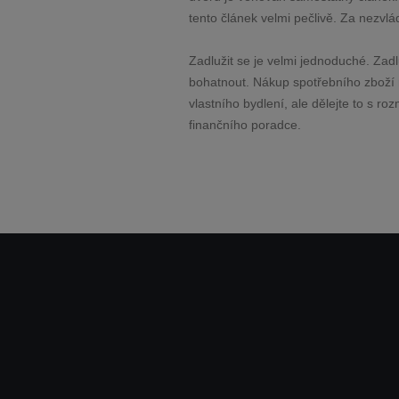
tento článek velmi pečlivě. Za nezvl
Zadlužit se je velmi jednoduché. Zad
bohatnout. Nákup spotřebního zboží 
vlastního bydlení, ale dělejte to s r
finančního poradce.