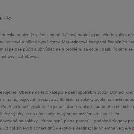
plátky.
si dneska peníze je velmi snadné. Lákavé nabídky jsou všude kolem ná
aví se nové a pěkné byty i domy. Marketingové kampaně finančních ús
m si peníze půjčit a už vůbec není problém, za co je utratit. Pojďme se
eme úvěr potřebovat.
řebujeme. Obecně do této kategorie patří spotřební zboží. Domácí kino 
i na něj půjčovat. Sestava za 80 tisíc na splátky udělá na chvíli radost
. Po třech letech zjistíme, že jsme celkem zaplatili hodně přes sto tisíc
. A z výlohy se na nás směje nový super systém za super cenu.
 dovolené na splátky. „Kupte nyní, plaťte potom“... podobné slogany pou
. Užít si skvělých čtrnáct dnů v exotické destinaci je příjemná věc. Ale