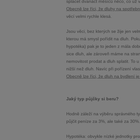
splácet dvanáct měsíců něco, co už v
Obecně lze říci, že dluhy na spotřebn
věcí velmi rychle klesá.
Jsou věci, bez kterých se žije jen vel
kterou má smysl pořídit na dluh. Po
hypotéka) pak je to jeden z mála do
sice dluh, ale zároveň máme na stra
nemovitost prodat a dluh splatit. To
nižší než dluh. Navíc při pořízení vl
Obecně lze říci, že dluh na bydlení 
Jaký typ půjčky si beru?
Hodně záleží na výběru správného typ
půjčit peníze za 3%, ale také za 30%
Hypotéka: obvykle nízké jednotky pr