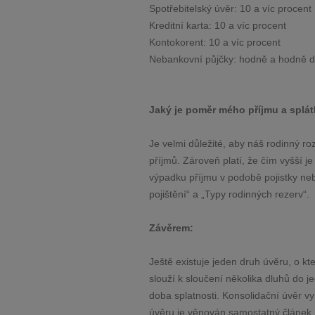
Spotřebitelský úvěr: 10 a víc procent
Kreditní karta: 10 a víc procent
Kontokorent: 10 a víc procent
Nebankovní půjčky: hodně a hodně de
Jaký je poměr mého příjmu a splá
Je velmi důležité, aby náš rodinný r
příjmů. Zároveň platí, že čím vyšší je
výpadku příjmu v podobě pojistky neb
pojištění“ a „Typy rodinných rezerv“.
Závěrem:
Ještě existuje jeden druh úvěru, o kt
slouží k sloučení několika dluhů do j
doba splatnosti. Konsolidační úvěr v
úvěru je věnován samostatný článek. P