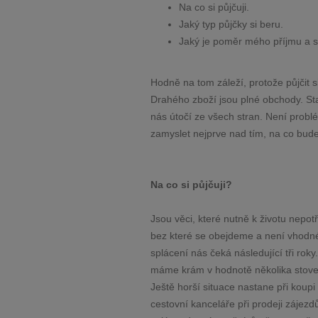
Na co si půjčuji.
Jaký typ půjčky si beru.
Jaký je poměr mého příjmu a s
Hodně na tom záleží, protože půjčit 
Drahého zboží jsou plné obchody. St
nás útočí ze všech stran. Není problé
zamyslet nejprve nad tím, na co bud
Na co si půjčuji?
Jsou věci, které nutně k životu nepot
bez které se obejdeme a není vhodné s
splácení nás čeká následující tři roky
máme krám v hodnotě několika stovek
Ještě horší situace nastane při koupi
cestovní kanceláře při prodeji zájezdů