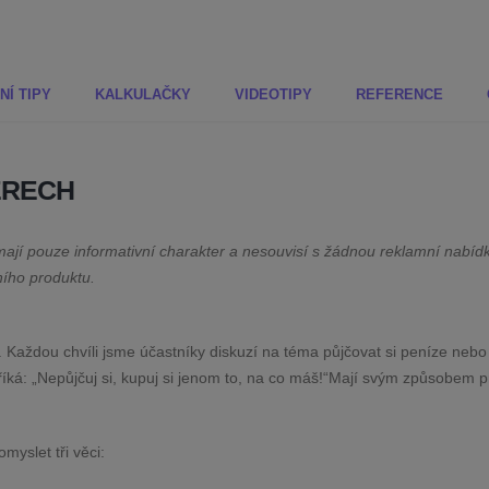
NÍ TIPY
KALKULAČKY
VIDEOTIPY
REFERENCE
ĚRECH
ají pouze informativní charakter a nesouvisí s žádnou reklamní nabíd
ního produktu.
 Každou chvíli jsme účastníky diskuzí na téma půjčovat si peníze nebo
 říká: „Nepůjčuj si, kupuj si jenom to, na co máš!“Mají svým způsobem 
myslet tři věci: