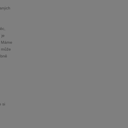
vaných
věc,
 je
t. Máme
e může
obně
 si