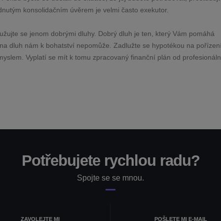
ádnutým konsolidačním úvěrem je velmi často exekutor.
lužujte se jenom dobrými dluhy. Dobrý dluh je ten, který Vám pomáhá
na dluh nám k bohatství nepomůže. Zadlužte se hypotékou na pořízen
ozmyslem. Vyplatí se mít k tomu zpracovaný finanční plán od profesionál
Potřebujete rychlou radu?
Spojte se se mnou.
ZAVOLEJTE MI
POŠLETE MI E-MAIL