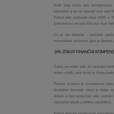
Kolik tedy může tato kompenzace č
kilometrů a let se opozdil více než t
Pokud jste cestovali mezi 1500 a 3
kompenzaci ve výši 400 eur. A při del
Co je ale důležité - samotné zpož
mimořádné okolnosti, jako je špatné 
JAK ZÍSKAT FINANČNÍ KOMPENZ
Často se může stát, že cestující nev
dobré vědět, jaké kroky je třeba po
Prvním krokem je kontaktovat letec
kontaktní formulář, který je třeba v
datum a čas cesty,číslo letu, palubní
vyfocená tabule s délkou zpoždění).
Pokud letecké společnosti neposkytn