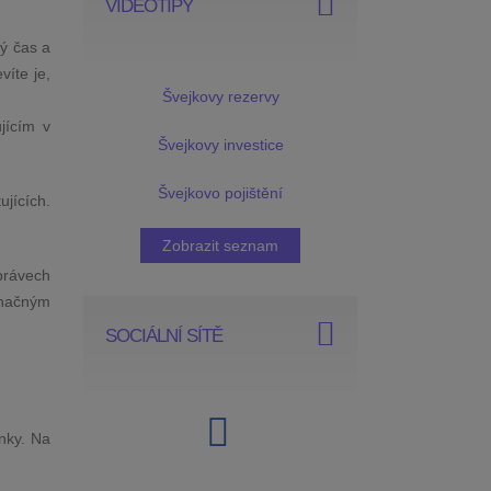
VIDEOTIPY
ný čas a
íte je,
Švejkovy rezervy
jícím v
Švejkovy investice
Švejkovo pojištění
jících.
Zobrazit seznam
právech
značným
SOCIÁLNÍ SÍTĚ
enky. Na