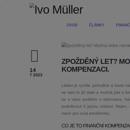
ÚVOD
ČLÁNKY
FINANČ
ZPOŽDĚNÝ LET? MO
KOMPENZACI.
14
7 2023
Létání je rychlé, pohodlné a často n
se vám to již stalo a možná jste o t
se s vámi podělím o informace, kd
podniknout k jejímu získání. Nejen,
navíc pro svoji peněženku.
CO JE TO FINANČNÍ KOMPENZA