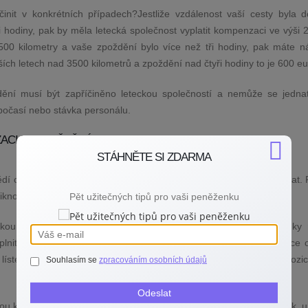
init v konkrétních případech?Jestliže vzdálenost vaší cesty byla 
ři hodiny, pak by měla letecká společnost vyplatit kompenzaci ve výši 
500 kilometry a vaše zpoždění bylo více než tři hodiny, pak máte n
ších letech nad 3500 kilometrů a zpoždění nad čtyři hodiny to je 600 eu
dění musí být zapříčiněno leteckou společností a nemůže se jednat
počasí nebo stávka personálu.
ACI ZA ZPOŽDĚNÝ LET?
STÁHNĚTE SI ZDARMA
ědí o svém právu na kompenzaci, nebo si nejsou jisti, jak postupovat. 
dniknout pro úspěšné získání kompenzace.
Pět užitečných tipů pro vaši peněženku
kou společnost, u které jste letenku zakoupili. Na webu aerolinky 
yplnit. Do formuláře uveďte údaje o cestujících a důležité informace 
 lístek, délku zpoždění a další případné důkazy, které máte k dispozic
Souhlasím se
zpracováním osobních údajů
Odeslat
ou kompenzaci dobrovolně a vy víte, že máte na kompenzaci nárok, ur