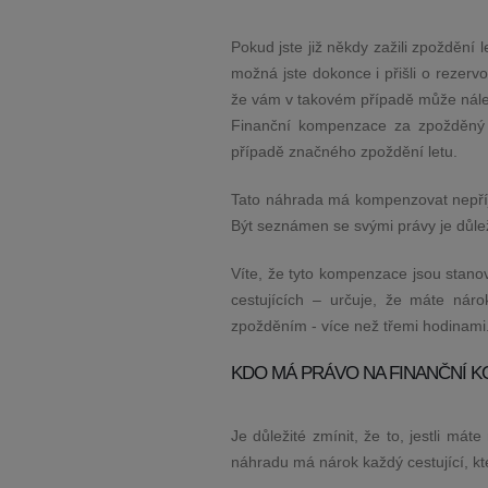
Pokud jste již někdy zažili zpoždění let
možná jste dokonce i přišli o rezer
že vám v takovém případě může nálež
Finanční kompenzace za zpožděný le
případě značného zpoždění letu.
Tato náhrada má kompenzovat nepříj
Být seznámen se svými právy je důleži
Víte, že tyto kompenzace jsou stano
cestujících – určuje, že máte ná
zpožděním - více než třemi hodinami. A
KDO MÁ PRÁVO NA FINANČNÍ 
Je důležité zmínit, že to, jestli má
náhradu má nárok každý cestující, kte