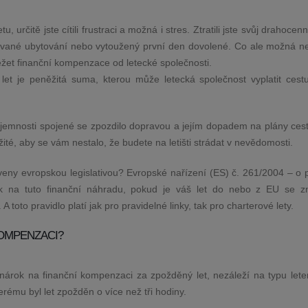
u, určitě jste cítili frustraci a možná i stres. Ztratili jste svůj drahocen
vované ubytování nebo vytoužený první den dovolené. Co ale možná nev
et finanční kompenzace od letecké společnosti.
t je peněžitá suma, kterou může letecká společnost vyplatit cestu
emnosti spojené se zpozdilo dopravou a jejím dopadem na plány cestu
té, aby se vám nestalo, že budete na letišti strádat v nevědomosti.
veny evropskou legislativou? Evropské nařízení (ES) č. 261/2004 – o 
rok na tuto finanční náhradu, pokud je váš let do nebo z EU se 
 toto pravidlo platí jak pro pravidelné linky, tak pro charterové lety.
KOMPENZACI?
te nárok na finanční kompenzaci za zpožděný let, nezáleží na typu let
rému byl let zpožděn o více než tři hodiny.