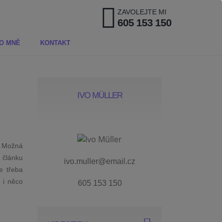
ZAVOLEJTE MI
605 153 150
O MNĚ
KONTAKT
IVO MÜLLER
y? Možná
o článku
ivo.muller@email.cz
e třeba
 i něco
605 153 150