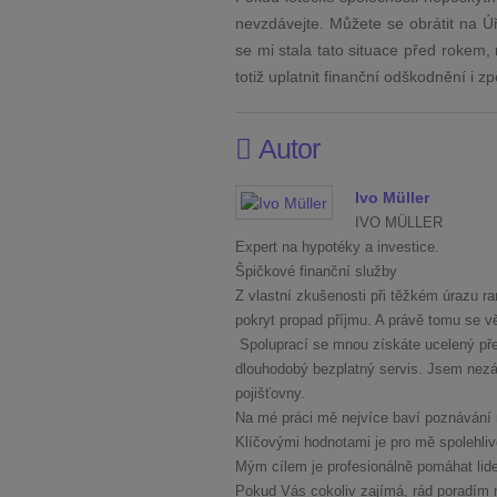
nevzdávejte. Můžete se obrátit na Úř
se mi stala tato situace před roke
totiž uplatnit finanční odškodnění i z
Autor
Ivo Müller
IVO MÜLLER
Expert na hypotéky a investice.
Špičkové finanční služby
Z vlastní zkušenosti při těžkém úrazu ra
pokryt propad příjmu. A právě tomu se věnu
Spoluprací se mnou získáte ucelený pře
dlouhodobý bezplatný servis. Jsem nezáv
pojišťovny.
Na mé práci mě nejvíce baví poznávání n
Klíčovými hodnotami je pro mě spolehliv
Mým cílem je profesionálně pomáhat lidem
Pokud Vás cokoliv zajímá, rád poradím 