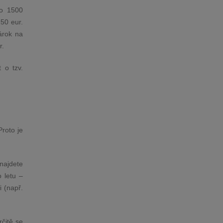
do 1500
250 eur.
árok na
r.
 o tzv.
Proto je
najdete
o letu –
i (např.
čitě se