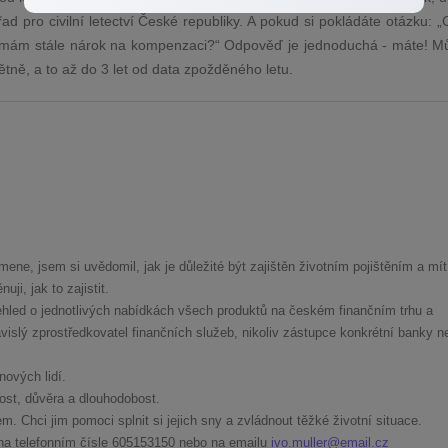
ad pro civilní letectví České republiky. A pokud si pokládáte otázku: 
m, mám stále nárok na kompenzaci?“ Odpověď je jednoduchá - máte! Mů
pětně, a to až do 3 let od data zpožděného letu.
mene, jsem si uvědomil, jak je důležité být zajištěn životním pojištěním a mít
ji, jak to zajistit.
hled o jednotlivých nabídkách všech produktů na českém finančním trhu a
islý zprostředkovatel finančních služeb, nikoliv zástupce konkrétní banky n
ových lidí.
ost, důvěra a dlouhodobost.
. Chci jim pomoci splnit si jejich sny a zvládnout těžké životní situace.
na telefonním čísle
605153150
nebo na emailu
ivo.muller@email.cz