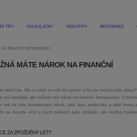
NÍ TIPY
KALKULAČKY
VIDEOTIPY
REFERENCE
ŽNÁ MÁTE NÁROK NA FINANČNÍ
ám šetří čas. Ale co když se náš let zpozdí a tím se naruší naše plán
om ani nevěděli, ale můžete mít nárok na finanční kompenzaci. V tomt
o má na tuto kompenzaci nárok, jaké jsou podmínky a jaké kroky j
 že se dozvíte více o svých právech jako cestující, ale možná získáte
CE ZA ZPOŽDĚNÝ LET?