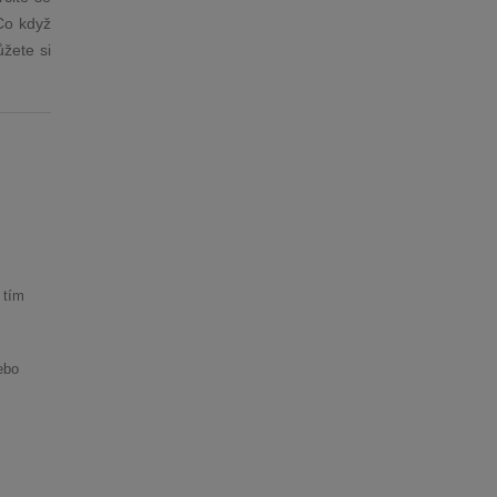
„Co když
žete si
 tím
ebo