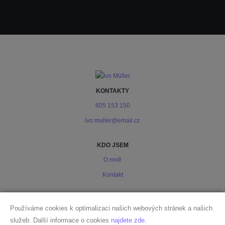
KONTAKTY
605 153 150
ivo.muller@email.cz
KDO JSEM
O mně
Kontakt
PODMÍNKY
Používáme cookies k optimalizaci našich webových stránek a našich
Ochrana osobních údajů
služeb. Další informace o cookies
najdete zde
.