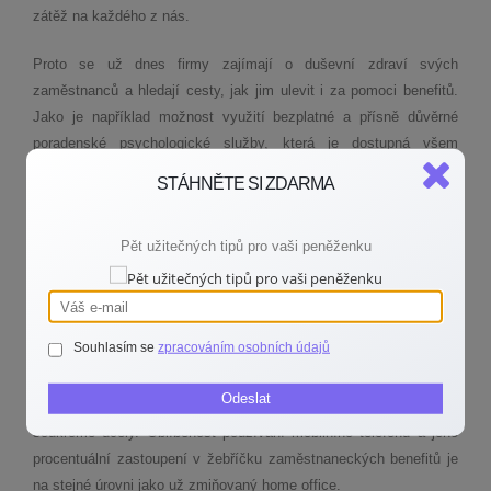
zátěž na každého z nás.
Proto se už dnes firmy zajímají o duševní zdraví svých
zaměstnanců a hledají cesty, jak jim ulevit i za pomoci benefitů.
Jako je například možnost využití bezplatné a přísně důvěrné
poradenské psychologické služby, která je dostupná všem
zaměstnancům a často i jejich blízkým příbuzným.
STÁHNĚTE SI ZDARMA
Stravenky stále vedou
Pět užitečných tipů pro vaši peněženku
Přesto nejoblíbenějším benefitem jsou stále stravenky. Alespoň
pro obory jako je bankovnictví, farmaceutický průmysl nebo
zákaznická podpora. Ve službách a v gastronomickém odvětví
nejsou tak hojně využívány.
Souhlasím se
zpracováním osobních údajů
V žebříčku nejčastěji poskytovaných benefitů se dále objevují
Odeslat
nápoje zdarma, flexibilní pracovní doba a mobilní telefon pro
soukromé účely. Oblíbenost používání mobilního telefonu a jeho
procentuální zastoupení v žebříčku zaměstnaneckých benefitů je
na stejné úrovni jako už zmiňovaný home office.