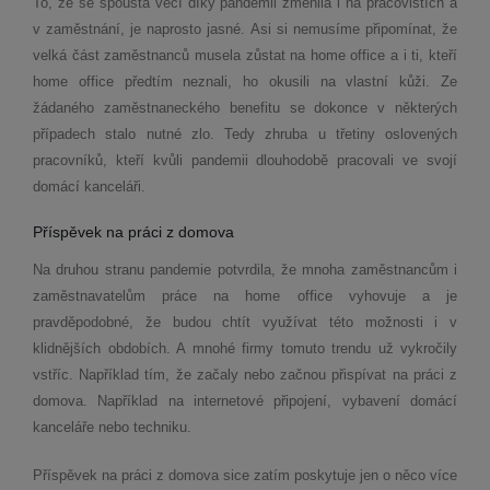
To, že se spousta věcí díky pandemii změnila i na pracovištích a
v zaměstnání, je naprosto jasné. Asi si nemusíme připomínat, že
velká část zaměstnanců musela zůstat na home office a i ti, kteří
home office předtím neznali, ho okusili na vlastní kůži. Ze
žádaného zaměstnaneckého benefitu se dokonce v některých
případech stalo nutné zlo. Tedy zhruba u třetiny oslovených
pracovníků, kteří kvůli pandemii dlouhodobě pracovali ve svojí
domácí kanceláři.
Příspěvek na práci z domova
Na druhou stranu pandemie potvrdila, že mnoha zaměstnancům i
zaměstnavatelům práce na home office vyhovuje a je
pravděpodobné, že budou chtít využívat této možnosti i v
klidnějších obdobích. A mnohé firmy tomuto trendu už vykročily
vstříc. Například tím, že začaly nebo začnou přispívat na práci z
domova. Například na internetové připojení, vybavení domácí
kanceláře nebo techniku.
Příspěvek na práci z domova sice zatím poskytuje jen o něco více