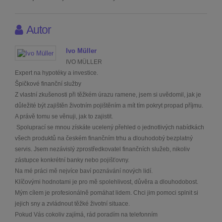
Autor
Ivo Müller
IVO MÜLLER
Expert na hypotéky a investice.
Špičkové finanční služby
Z vlastní zkušenosti při těžkém úrazu ramene, jsem si uvědomil, jak je
důležité být zajištěn životním pojištěním a mít tím pokryt propad příjmu.
A právě tomu se věnuji, jak to zajistit.
Spoluprací se mnou získáte ucelený přehled o jednotlivých nabídkách
všech produktů na českém finančním trhu a dlouhodobý bezplatný
servis. Jsem nezávislý zprostředkovatel finančních služeb, nikoliv
zástupce konkrétní banky nebo pojišťovny.
Na mé práci mě nejvíce baví poznávání nových lidí.
Klíčovými hodnotami je pro mě spolehlivost, důvěra a dlouhodobost.
Mým cílem je profesionálně pomáhat lidem. Chci jim pomoci splnit si
jejich sny a zvládnout těžké životní situace.
Pokud Vás cokoliv zajímá, rád poradím na telefonním