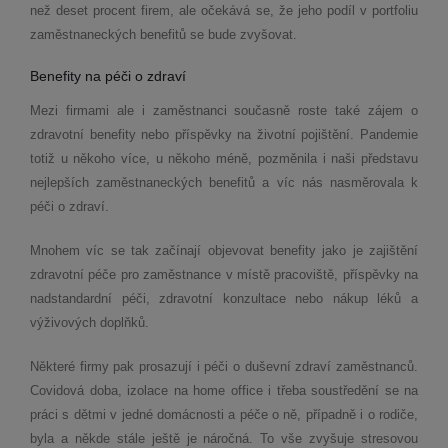
než deset procent firem, ale očekává se, že jeho podíl v portfoliu
zaměstnaneckých benefitů se bude zvyšovat.
Benefity na péči o zdraví
Mezi firmami ale i zaměstnanci současně roste také zájem o
zdravotní benefity nebo příspěvky na životní pojištění. Pandemie
totiž u někoho více, u někoho méně, pozměnila i naši představu
nejlepších zaměstnaneckých benefitů a víc nás nasměrovala k
péči o zdraví.
Mnohem víc se tak začínají objevovat benefity jako je zajištění
zdravotní péče pro zaměstnance v místě pracoviště, příspěvky na
nadstandardní péči, zdravotní konzultace nebo nákup léků a
výživových doplňků.
Některé firmy pak prosazují i péči o duševní zdraví zaměstnanců.
Covidová doba, izolace na home office i třeba soustředění se na
práci s dětmi v jedné domácnosti a péče o ně, případně i o rodiče,
byla a někde stále ještě je náročná. To vše zvyšuje stresovou