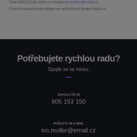
čísle
605153150
nebo na emailu
ivo.muller@email.cz
Finanční poradenství dělám ve společnosti Broker trust a.s.
Potřebujete rychlou radu?
Spojte se se mnou.
ZAVOLEJTE MI
605 153 150
POŠLETE MI E-MAIL
ivo.muller@email.cz