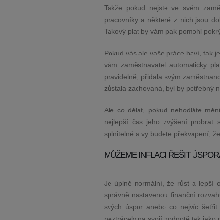
Takže pokud nejste ve svém zaměst
pracovníky a některé z nich jsou d
Takový plat by vám pak pomohl pokrý
Pokud vás ale vaše práce baví, tak je
vám zaměstnavatel automaticky plat
pravidelně, přidala svým zaměstnanc
zůstala zachovaná, byl by potřebný ná
Ale co dělat, pokud nehodláte měni
nejlepší čas jeho zvýšení probrat
splnitelné a vy budete překvapení, že 
MŮŽEME INFLACI ŘEŠIT ÚSPOR
Je úplně normální, že růst a lepší o
správně nastavenou finanční rozvah
svých úspor anebo co nejvíc šetřit
neztrácely na svojí hodnotě tak jak