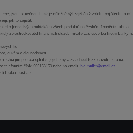
mene, jsem si uvědomil, jak je důležité být zajištěn životním pojištěním a mít
ji, jak to zajistit.
hled o jednotlivých nabídkách všech produktů na českém finančním trhu a
islý zprostředkovatel finančních služeb, nikoliv zástupce konkrétní banky n
ových lidí.
ost, důvěra a dlouhodobost.
. Chci jim pomoci splnit si jejich sny a zvládnout těžké životní situace.
na telefonním čísle
605153150
nebo na emailu
ivo.muller@email.cz
i Broker trust a.s.