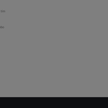
 tím
ebo