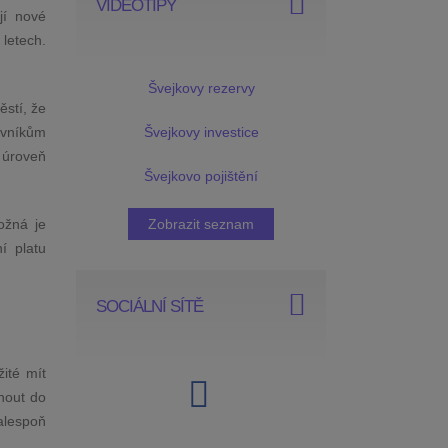
VIDEOTIPY
jí nové
letech.
Švejkovy rezervy
ěstí, že
Švejkovy investice
ovníkům
 úroveň
Švejkovo pojištění
Zobrazit seznam
ožná je
í platu
SOCIÁLNÍ SÍTĚ
žité mít
nout do
alespoň