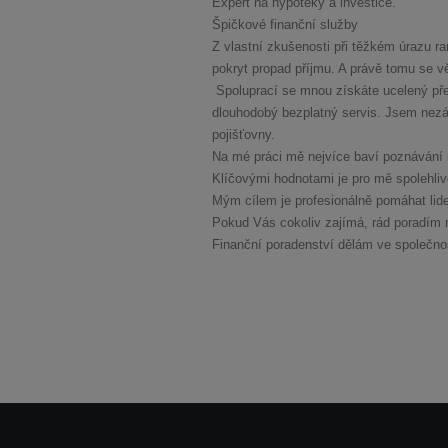
Expert na hypotéky a investice.
Špičkové finanční služby
Z vlastní zkušenosti při těžkém úrazu ra
pokryt propad příjmu. A právě tomu se věnu
Spoluprací se mnou získáte ucelený pře
dlouhodobý bezplatný servis. Jsem nezáv
pojišťovny.
Na mé práci mě nejvíce baví poznávání n
Klíčovými hodnotami je pro mě spolehliv
Mým cílem je profesionálně pomáhat lidem
Pokud Vás cokoliv zajímá, rád poradím 
Finanční poradenství dělám ve společnost