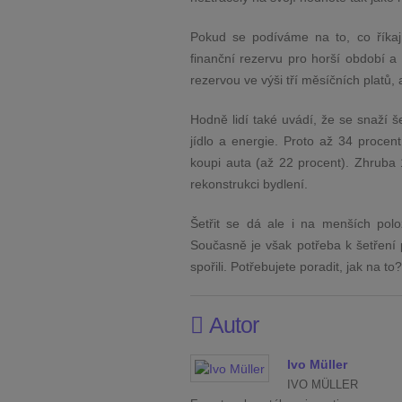
Pokud se podíváme na to, co říkají
finanční rezervu pro horší období a
rezervou ve výši tří měsíčních platů,
Hodně lidí také uvádí, že se snaží še
jídlo a energie. Proto až 34 procen
koupi auta (až 22 procent). Zhruba 
rekonstrukci bydlení.
Šetřit se dá ale i na menších polo
Současně je však potřeba k šetření př
spořili. Potřebujete poradit, jak na t
Autor
Ivo Müller
IVO MÜLLER