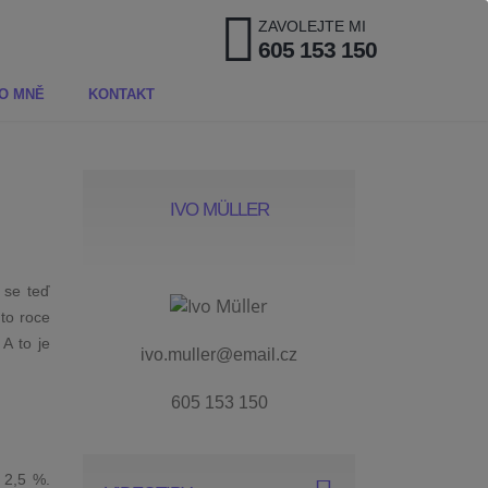
ZAVOLEJTE MI
605 153 150
O MNĚ
KONTAKT
IVO MÜLLER
e se teď
to roce
A to je
ivo.muller@email.cz
605 153 150
 2,5 %.