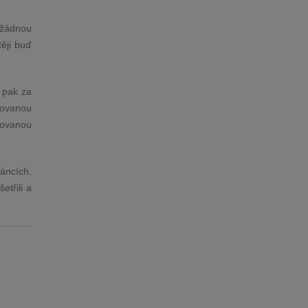
 žádnou
ěji buď
e pak za
novanou
novanou
áncích.
etřili a