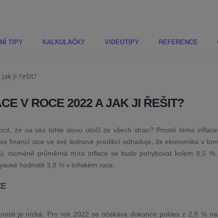
NÍ TIPY
KALKULAČKY
VIDEOTIPY
REFERENCE
E V ROCE 2022 A JAK JI ŘEŠIT?
 pocit, že na vás tohle slovo útočí ze všech stran? Prostě téma inflac
tvo financí sice ve své lednové predikci odhaduje, že ekonomika v tom
 %), nicméně průměrná míra inflace se bude pohybovat kolem 8,5 %. 
k vysoké hodnotě 3,8 % v loňském roce.
CE
nosti je nízká. Pro rok 2022 se očekává dokonce pokles z 2,8 % na