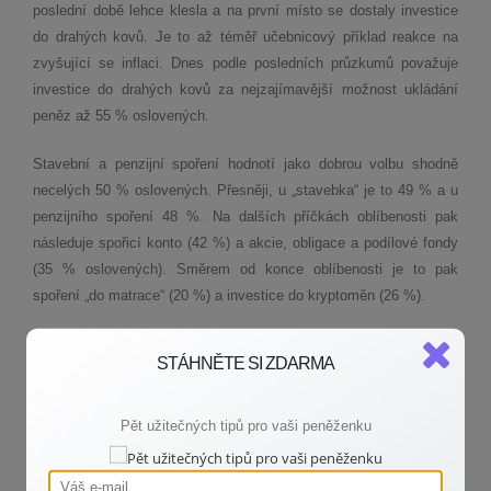
poslední době lehce klesla a na první místo se dostaly investice
do drahých kovů. Je to až téměř učebnicový příklad reakce na
zvyšující se inflaci. Dnes podle posledních průzkumů považuje
investice do drahých kovů za nejzajímavější možnost ukládání
peněz až 55 % oslovených.
Stavební a penzijní spoření hodnotí jako dobrou volbu shodně
necelých 50 % oslovených. Přesněji, u „stavebka“ je to 49 % a u
penzijního spoření 48 %. Na dalších příčkách oblíbenosti pak
následuje spořicí konto (42 %) a akcie, obligace a podílové fondy
(35 % oslovených). Směrem od konce oblíbenosti je to pak
spoření „do matrace“ (20 %) a investice do kryptoměn (26 %).
VÍCE NEŽ POLOVINA RODIČŮ SVÝM DĚTEM
STÁHNĚTE SI ZDARMA
PRAVIDELNĚ SPOŘÍ
Pět užitečných tipů pro vaši peněženku
Konkrétně je to 55 % rodičů. Současně jich více než polovina
odkládá peníze právě do stavebního spoření. Oblíbené jsou také
spořicí účty, ty využívají téměř dvě pětiny rodičů. Investice pak