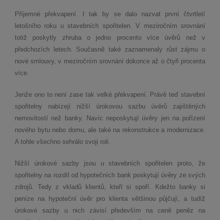
Příjemné překvapení. I tak by se dalo nazvat první čtvrtletí
letošního roku u stavebních spořitelen. V meziročním srovnání
totiž poskytly zhruba o jedno procento více úvěrů než v
předchozích letech. Současně také zaznamenaly růst zájmu o
nové smlouvy, v meziročním srovnání dokonce až o čtyři procenta
více.
Jenže ono to není zase tak velké překvapení. Právě teď stavební
spořitelny nabízejí nižší úrokovou sazbu úvěrů zajištěných
nemovitostí než banky. Navíc neposkytují úvěry jen na pořízení
nového bytu nebo domu, ale také na rekonstrukce a modernizace.
A tohle všechno sehrálo svoji roli.
Nižší úrokové sazby jsou u stavebních spořitelen proto, že
spořitelny na rozdíl od hypotečních bank poskytují úvěry ze svých
zdrojů. Tedy z vkladů klientů, kteří si spoří. Kdežto banky si
peníze na hypoteční úvěr pro klienta většinou půjčují, a tudíž
úrokové sazby u nich závisí především na ceně peněz na