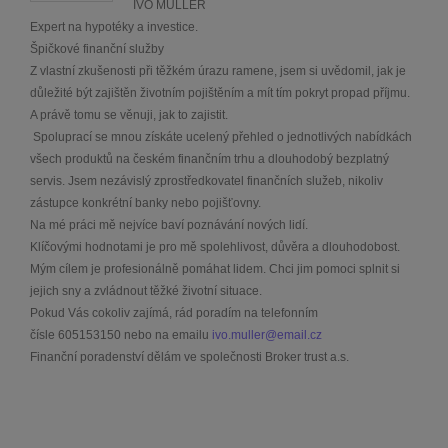
IVO MÜLLER
Expert na hypotéky a investice.
Špičkové finanční služby
Z vlastní zkušenosti při těžkém úrazu ramene, jsem si uvědomil, jak je
důležité být zajištěn životním pojištěním a mít tím pokryt propad příjmu.
A právě tomu se věnuji, jak to zajistit.
Spoluprací se mnou získáte ucelený přehled o jednotlivých nabídkách
všech produktů na českém finančním trhu a dlouhodobý bezplatný
servis. Jsem nezávislý zprostředkovatel finančních služeb, nikoliv
zástupce konkrétní banky nebo pojišťovny.
Na mé práci mě nejvíce baví poznávání nových lidí.
Klíčovými hodnotami je pro mě spolehlivost, důvěra a dlouhodobost.
Mým cílem je profesionálně pomáhat lidem. Chci jim pomoci splnit si
jejich sny a zvládnout těžké životní situace.
Pokud Vás cokoliv zajímá, rád poradím na telefonním
čísle
605153150
nebo na emailu
ivo.muller@email.cz
Finanční poradenství dělám ve společnosti Broker trust a.s.