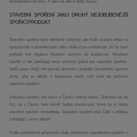
mezibankovním trhu. A také na délce doby fixace.
STAVEBNÍ SPOŘENÍ JAKO DRUHÝ NEJOBLÍBENĚJŠÍ
SPOŘICÍ PRODUKT
Stavební spoření bylo oblíbené vždycky, ale kvůli vysoké inflaci si
spousta lidí v produktivním věku stále více uvědomuje, že by bylo
potřeba mít nějakou finanční rezervu do budoucna. Mnohem
častěji si tak zakládají nové smlouvy právě pro stavební spoření.
Další zase chtějí mít peníze uložené v podobě stavebního spoření
proto, aby si někdy v budoucnu mohli vzít úvěr na pořízení
vlastního bydlení.
Stavební spoření má navíc v Česku velkou tradici. Dokonce se dá
říct, že v Česku není téměř žádná domácnost, která by si nikdy
stavební spoření nesjednala. Stavební spoření totiž Češi s oblibou
zakládají i svým dětem.
Podle posledních průzkumů však oblíbenost stavebního spoření v