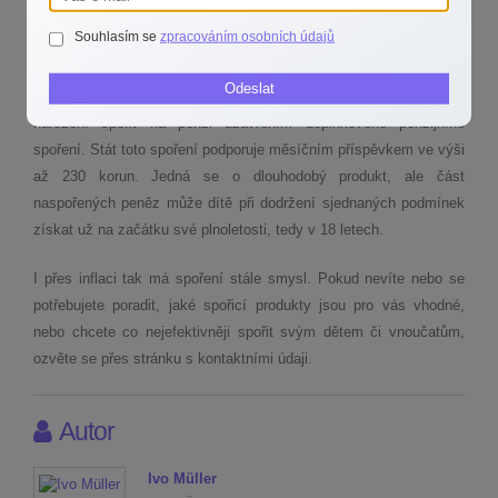
jen necelá pětina. Svým vnoučatům pak spoří nebo jim přispívá
Souhlasím se
zpracováním osobních údajů
takzvaně na budoucnost dokonce až třetina prarodičů.
Odeslat
Pro někoho může být překvapením, že je možné dětem už od
narození spořit na penzi uzavřením doplňkového penzijního
spoření. Stát toto spoření podporuje měsíčním příspěvkem ve výši
až 230 korun. Jedná se o dlouhodobý produkt, ale část
naspořených peněz může dítě při dodržení sjednaných podmínek
získat už na začátku své plnoletosti, tedy v 18 letech.
I přes inflaci tak má spoření stále smysl. Pokud nevíte nebo se
potřebujete poradit, jaké spořicí produkty jsou pro vás vhodné,
nebo chcete co nejefektivněji spořit svým dětem či vnoučatům,
ozvěte se přes stránku s kontaktními údaji.
Autor
Ivo Müller