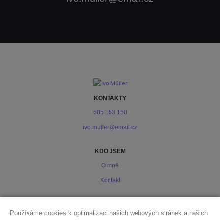
KONTAKTY
605 153 150
ivo.muller@email.cz
KDO JSEM
O mně
Kontakt
PODMÍNKY
Používáme cookies k optimalizaci našich webových stránek a našich
Ochrana osobních údajů