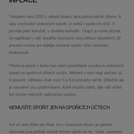
INFLACE
Tématem roku 2022 v oblasti financí byla jednoznačně inflace. A
taky zvyšování úrokových sazeb. U úvěrů i spořicích účtů. U
prvního platí bohužel, u druhého bohudík. I když je nutné přiznat,
že například v září dosáhla meziroční míra inflace rekordních 18
procent a tomu ani nejlépe úročené spořicí účty nemohou
konkurovat.
Přesto je právě v tento čas velmi prozřetelné vysokých úrokových
sazeb na spořicích účtech využít. Některé z nich mají úročení až
6 procent, většinou však mezi 5 a 5,6 procenty ročně. Důležité ale
je seznámit se s podmínkami, které musíte splnit, aby váš vklad
byl úročen nejvyšší nabízenou sazbou.
NEMUSÍTE SPOŘIT JEN NA SPOŘICÍCH ÚČTECH
Asi už není třeba ani říkat, že v současné situaci je spoření
takzvaně pod polštář slušně řečeno úplně na nic. Však i poslední