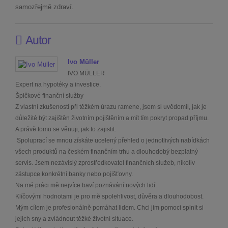
samozřejmě zdraví.
Autor
Ivo Müller
IVO MÜLLER
Expert na hypotéky a investice.
Špičkové finanční služby
Z vlastní zkušenosti při těžkém úrazu ramene, jsem si uvědomil, jak je
důležité být zajištěn životním pojištěním a mít tím pokryt propad příjmu.
A právě tomu se věnuji, jak to zajistit.
Spoluprací se mnou získáte ucelený přehled o jednotlivých nabídkách
všech produktů na českém finančním trhu a dlouhodobý bezplatný
servis. Jsem nezávislý zprostředkovatel finančních služeb, nikoliv
zástupce konkrétní banky nebo pojišťovny.
Na mé práci mě nejvíce baví poznávání nových lidí.
Klíčovými hodnotami je pro mě spolehlivost, důvěra a dlouhodobost.
Mým cílem je profesionálně pomáhat lidem. Chci jim pomoci splnit si
jejich sny a zvládnout těžké životní situace.