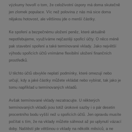
výzkumy hovoří o tom, že celoživotní úspory má doma skutečně
jen zlomek populace. Víc než polovina z nás má sice doma
nějakou hotovost, ale většinou jde o menší částky.
Ke spoření a bezpečnému uložení peněz, které aktuálně
nepotřebujeme, využíváme nejčastěji spořicí účty. O něco méně
pak stavební spoření a také termínované vklady. Jako největší
výhodu spořicích účtů vnímáme flexibilní uložení finančních
prostředků.
U těchto účtů obvykle neplatí podmínky, které omezují nebo
určují, kdy a jaké částky můžete vkládat nebo vybírat, tak jako je
tomu například u termínovaných vkladů.
Avšak termínované vklady nezatracujte. U některých
termínovaných vkladů jsou totiž úrokové sazby i o pár desetin
procentního bodu vyšší než u spořicích účtů. Jen opravdu musíte
počítat s tím, že na vklady můžete sáhnout až po uplynutí vázací
doby. Naštěstí jde většinou o vklady na několik měsíců, a ne