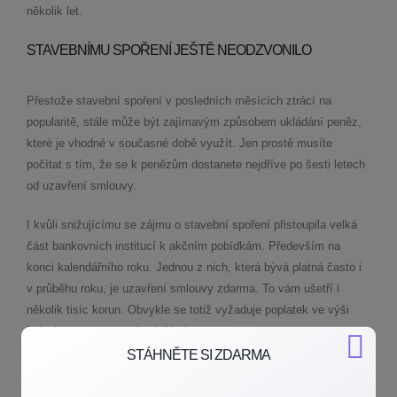
několik let.
STAVEBNÍMU SPOŘENÍ JEŠTĚ NEODZVONILO
Přestože stavební spoření v posledních měsících ztrácí na
popularitě, stále může být zajímavým způsobem ukládání peněz,
které je vhodné v současné době využít. Jen prostě musíte
počítat s tím, že se k penězům dostanete nejdříve po šesti letech
od uzavření smlouvy.
I kvůli snižujícímu se zájmu o stavební spoření přistoupila velká
část bankovních institucí k akčním pobídkám. Především na
konci kalendářního roku. Jednou z nich, která bývá platná často i
v průběhu roku, je uzavření smlouvy zdarma. To vám ušetří i
několik tisíc korun. Obvykle se totiž vyžaduje poplatek ve výši
jednoho procenta z cílové částky.
STÁHNĚTE SI ZDARMA
Úrokové sazby sice nejsou vyšší než u spořicích účtů, ale stále je
vám při splnění státem daných podmínek připsán každý rok státní