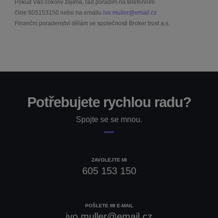
Pokud Vás cokoliv zajímá, rád poradím na telefonním
čísle
605153150
nebo na emailu
ivo.muller@email.cz
Finanční poradenství dělám ve společnosti Broker trust a.s.
Potřebujete rychlou radu?
Spojte se se mnou.
ZAVOLEJTE MI
605 153 150
POŠLETE MI E-MAIL
ivo.muller@email.cz