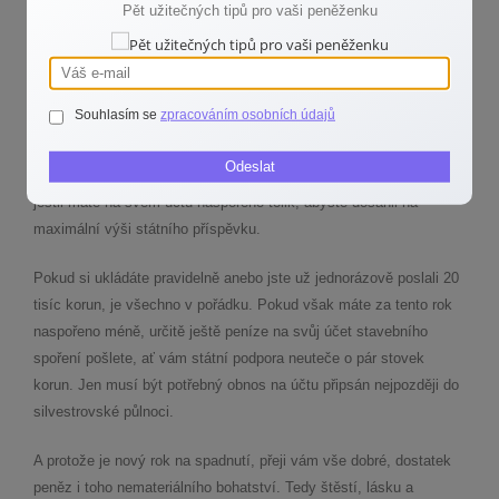
Pět užitečných tipů pro vaši peněženku
příspěvek dosahující až dvou tisíc korun. Pokud k tomu
připočítáme možné bonusy v hodnotě několika tisíc korun, můžete
se u stavebního spoření dostat na roční zhodnocení i přes šest
procent.
Souhlasím se
zpracováním osobních údajů
A ještě poslední věc. Pokud už máte stavební spoření a nebudete
Odeslat
využívat akčních nabídek na uzavření nového, zkontrolujte si,
jestli máte na svém účtu naspořeno tolik, abyste dosáhli na
maximální výši státního příspěvku.
Pokud si ukládáte pravidelně anebo jste už jednorázově poslali 20
tisíc korun, je všechno v pořádku. Pokud však máte za tento rok
naspořeno méně, určitě ještě peníze na svůj účet stavebního
spoření pošlete, ať vám státní podpora neuteče o pár stovek
korun. Jen musí být potřebný obnos na účtu připsán nejpozději do
silvestrovské půlnoci.
A protože je nový rok na spadnutí, přeji vám vše dobré, dostatek
peněz i toho nemateriálního bohatství. Tedy štěstí, lásku a