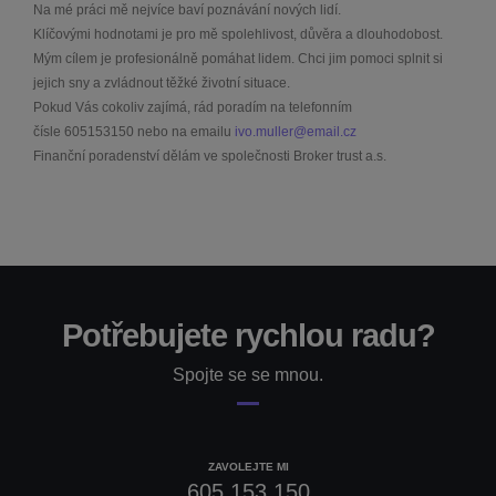
Na mé práci mě nejvíce baví poznávání nových lidí.
Klíčovými hodnotami je pro mě spolehlivost, důvěra a dlouhodobost.
Mým cílem je profesionálně pomáhat lidem. Chci jim pomoci splnit si
jejich sny a zvládnout těžké životní situace.
Pokud Vás cokoliv zajímá, rád poradím na telefonním
čísle
605153150
nebo na emailu
ivo.muller@email.cz
Finanční poradenství dělám ve společnosti Broker trust a.s.
Potřebujete rychlou radu?
Spojte se se mnou.
ZAVOLEJTE MI
605 153 150