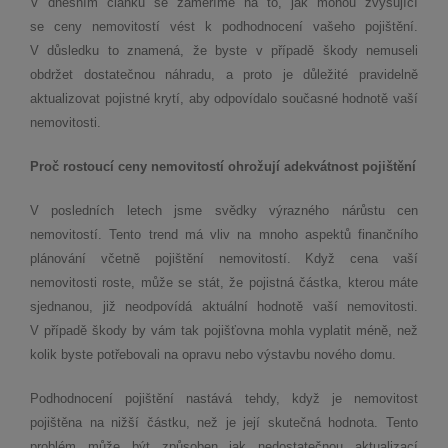
V dnešním článku se zaměříme na to, jak mohou zvyšující
se ceny nemovitostí vést k podhodnocení vašeho pojištění.
V důsledku to znamená, že byste v případě škody nemuseli
obdržet dostatečnou náhradu, a proto je důležité pravidelně
aktualizovat pojistné krytí, aby odpovídalo současné hodnotě vaší
nemovitosti.
Proč rostoucí ceny nemovitostí ohrožují adekvátnost pojištění
V posledních letech jsme svědky výrazného nárůstu cen
nemovitostí. Tento trend má vliv na mnoho aspektů finančního
plánování včetně pojištění nemovitostí. Když cena vaší
nemovitosti roste, může se stát, že pojistná částka, kterou máte
sjednanou, již neodpovídá aktuální hodnotě vaší nemovitosti.
V případě škody by vám tak pojišťovna mohla vyplatit méně, než
kolik byste potřebovali na opravu nebo výstavbu nového domu.
Podhodnocení pojištění nastává tehdy, když je nemovitost
pojištěna na nižší částku, než je její skutečná hodnota. Tento
problém může být způsoben jak nedostatečnou aktualizací