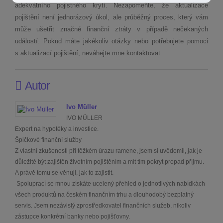
adekvátního pojistného krytí. Nezapomeňte, že aktualizace
pojištění není jednorázový úkol, ale průběžný proces, který vám
může ušetřit značné finanční ztráty v případě nečekaných
událostí. Pokud máte jakékoliv otázky nebo potřebujete pomoci
s aktualizací pojištění, neváhejte mne kontaktovat.
Autor
Ivo Müller
IVO MÜLLER
Expert na hypotéky a investice.
Špičkové finanční služby
Z vlastní zkušenosti při těžkém úrazu ramene, jsem si uvědomil, jak je
důležité být zajištěn životním pojištěním a mít tím pokryt propad příjmu.
A právě tomu se věnuji, jak to zajistit.
Spoluprací se mnou získáte ucelený přehled o jednotlivých nabídkách
všech produktů na českém finančním trhu a dlouhodobý bezplatný
servis. Jsem nezávislý zprostředkovatel finančních služeb, nikoliv
zástupce konkrétní banky nebo pojišťovny.