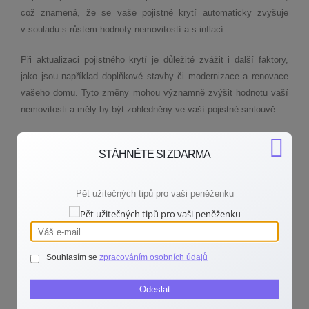
což znamená, že se vaše pojistné krytí automaticky zvyšuje
v souladu s růstem hodnoty nemovitostí a s inflací.
Při aktualizaci pojistného krytí je důležité zvážit i další faktory,
jako jsou například doplňkové stavby či modernizace a renovace
vašeho domu. Tyto změny mohou významně zvýšit hodnotu vaší
nemovitosti a měly by být zohledněny ve vaší pojistné smlouvě.
Tipy na prevenci podhodnocení pojištění
STÁHNĚTE SI ZDARMA
Aktualizujte své pojistné krytí alespoň jednou za dva roky
a zohledněte jakékoli změny na trhu nemovitostí a ve stavebních
Pět užitečných tipů pro vaši peněženku
nákladech. Ujistěte se, že všechny modernizace a přístavby jsou
zahrnuty v pojistné smlouvě. Nezapomeňte pravidelně
přezkoumávat podmínky své pojistné smlouvy a využívat
možnosti automatické indexace, pokud je vaše pojišťovna nabízí.
Souhlasím se
zpracováním osobních údajů
Na závěr je dobré si připomenout, že pravidelná komunikace
Odeslat
s vaší pojišťovnou a finančním poradcem je klíčem k udržení