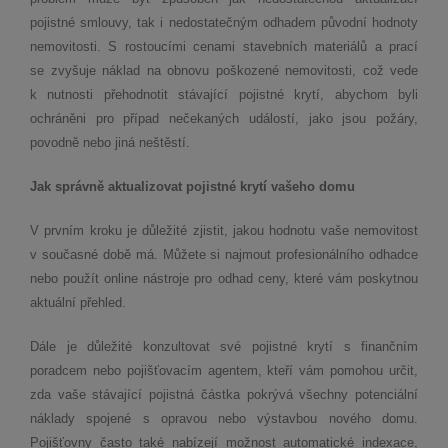
pojistné smlouvy, tak i nedostatečným odhadem původní hodnoty
nemovitosti. S rostoucími cenami stavebních materiálů a prací
se zvyšuje náklad na obnovu poškozené nemovitosti, což vede
k nutnosti přehodnotit stávající pojistné krytí, abychom byli
ochráněni pro případ nečekaných událostí, jako jsou požáry,
povodně nebo jiná neštěstí.
Jak správně aktualizovat pojistné krytí vašeho domu
V prvním kroku je důležité zjistit, jakou hodnotu vaše nemovitost
v současné době má. Můžete si najmout profesionálního odhadce
nebo použít online nástroje pro odhad ceny, které vám poskytnou
aktuální přehled.
Dále je důležité konzultovat své pojistné krytí s finančním
poradcem nebo pojišťovacím agentem, kteří vám pomohou určit,
zda vaše stávající pojistná částka pokrývá všechny potenciální
náklady spojené s opravou nebo výstavbou nového domu.
Pojišťovny často také nabízejí možnost automatické indexace,