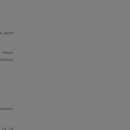
 jejich
u někdo
 všechny
 snadno
.
, co na