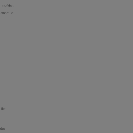
é svého
pomoc a
 tím
ebo