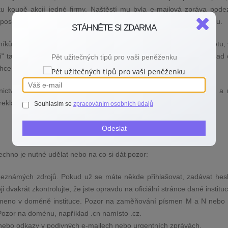
ku koupě akcií jedné firmy. Naštěstí mu byla e-mailová zpráva podez
poslala, poskytl své údaje, zároveň na to ihned upozornil svoji banku.
STÁHNĚTE SI ZDARMA
íků je velmi sofistikovaná. Pokud si někdy něco hledáte na internetu, 
“ takzvané topované reklamy. Až pak další stránky. Jenže pozor, nad o
Pět užitečných tipů pro vaši peněženku
ce vyšvihnout padělané, protože jim podvodníci zaplatili reklamu.
ictví tak důležité znát a kontrolovat oficiální adresu vaší banky, a 
eklam, pokud si svoji banku takzvaně „vygůglíte“.
Souhlasím se
zpracováním osobních údajů
Odeslat
chno je nutné udělat nebo na co si dát pozor:
 neznámých zdrojů. Pokud už se máte někde přihlašovat, zadávat hes
ěji dvakrát zkontrolujte, že jste opravdu na oficiální stránce dané institu
ísmeno v doméně instituce. Pozor na zaměňování písmen M a N nebo
 Pozor na doménu, například .cn namísto .cz.
y nebo odkazy v podivných e-mailech nebo urgentních zprávách.