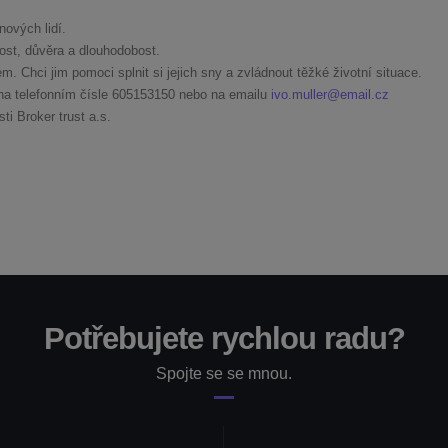
ových lidí.
ost, důvěra a dlouhodobost.
. Chci jim pomoci splnit si jejich sny a zvládnout těžké životní situace.
na telefonním čísle
605153150
nebo na emailu
ivo.muller@email.cz
i Broker trust a.s.
Potřebujete rychlou radu?
Spojte se se mnou.