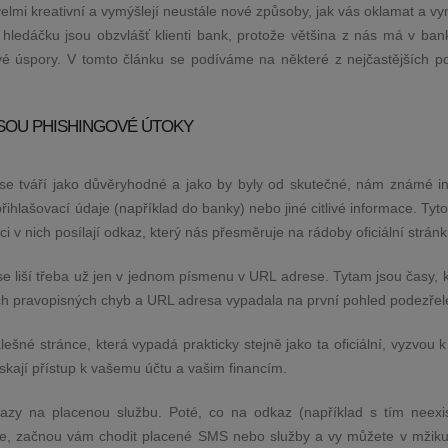
elmi kreativní a vymýšlejí neustále nové způsoby, jak vás oklamat a v
 hledáčku jsou obzvlášť klienti bank, protože většina z nás má v ban
své úspory. V tomto článku se podíváme na některé z nejčastějších p
SOU PHISHINGOVÉ ÚTOKY
se tváří jako důvěryhodné a jako by byly od skutečné, nám známé ins
přihlašovací údaje (například do banky) nebo jiné citlivé informace. Tyt
 v nich posílají odkaz, který nás přesměruje na rádoby oficiální stránk
 se liší třeba už jen v jednom písmenu v URL adrese. Tytam jsou časy, 
h pravopisných chyb a URL adresa vypadala na první pohled podezřel
ešné stránce, která vypadá prakticky stejně jako ta oficiální, vyzvou 
skají přístup k vašemu účtu a vašim financím.
zy na placenou službu. Poté, co na odkaz (například s tím neexis
te, začnou vám chodit placené SMS nebo služby a vy můžete v mžiku p