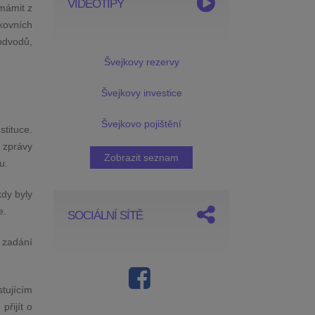
VIDEOTIPY
ymámit z
kovních
odvodů,
Švejkovy rezervy
Švejkovy investice
Švejkovo pojištění
tituce.
o zprávy
Zobrazit seznam
u.
kdy byly
e.
SOCIÁLNÍ SÍTĚ
k zadání
tujícím
řijít o