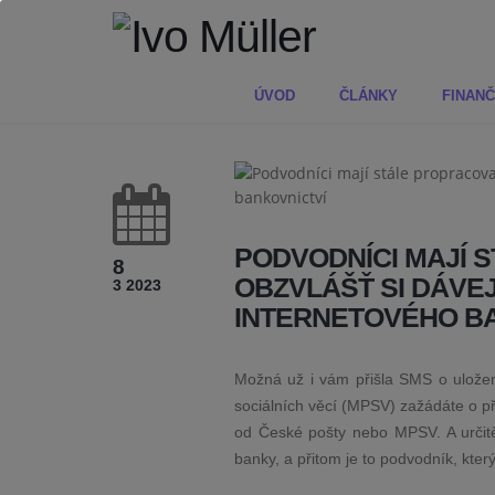
ÚVOD
ČLÁNKY
FINANČ
PODVODNÍCI MAJÍ 
8
OBZVLÁŠŤ SI DÁVE
3 2023
INTERNETOVÉHO B
Možná už i vám přišla SMS o uložení
sociálních věcí (MPSV) zažádáte o př
od České pošty nebo MPSV. A určitě 
banky, a přitom je to podvodník, kter