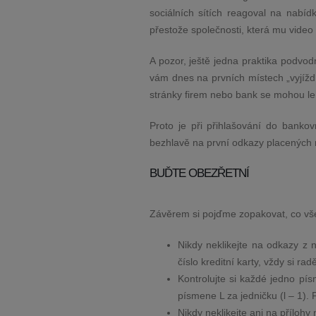
sociálních sítích reagoval na nabíd
přestože společnosti, která mu video 
A pozor, ještě jedna praktika podvodn
vám dnes na prvních místech „vyjíždí
stránky firem nebo bank se mohou leh
Proto je při přihlašování do bankovn
bezhlavě na první odkazy placených r
BUĎTE OBEZŘETNÍ
Závěrem si pojďme zopakovat, co vše
Nikdy neklikejte na odkazy z
číslo kreditní karty, vždy si rad
Kontrolujte si každé jedno p
písmene L za jedničku (l – 1).
Nikdy neklikejte ani na příloh