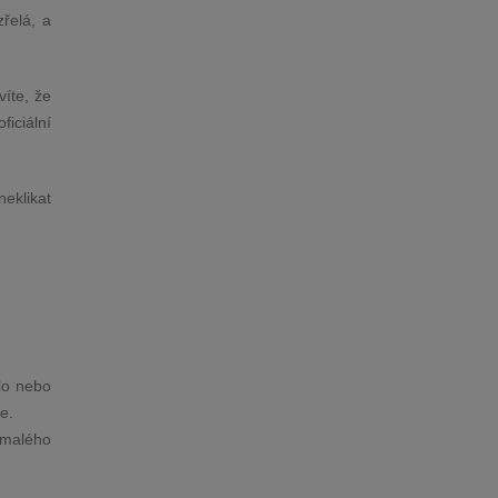
řelá, a
víte, že
ficiální
neklikat
lo nebo
ce.
 malého