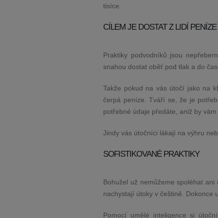
tisíce.
CÍLEM JE DOSTAT Z LIDÍ PENÍZ
Praktiky podvodníků jsou nepřeberné
snahou dostat oběť pod tlak a do časo
Takže pokud na vás útočí jako na kl
čerpá peníze. Tváří se, že je potřeb
potřebné údaje předáte, aniž by vám 
Jindy vás útočníci lákají na výhru n
SOFISTIKOVANÉ PRAKTIKY
Bohužel už nemůžeme spoléhat ani na
nachystají útoky v češtině. Dokonce 
Pomocí umělé inteligence si útočníc