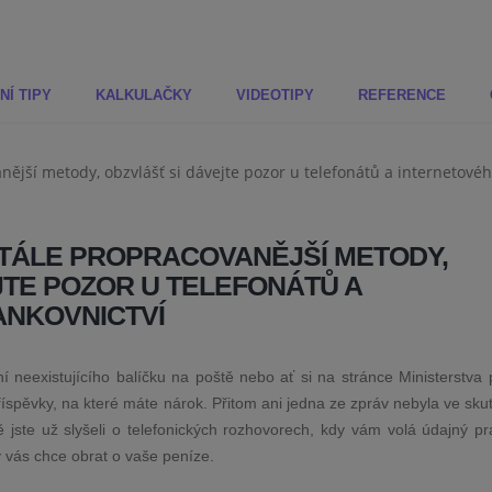
NÍ TIPY
KALKULAČKY
VIDEOTIPY
REFERENCE
STÁLE PROPRACOVANĚJŠÍ METODY,
JTE POZOR U TELEFONÁTŮ A
ANKOVNICTVÍ
 neexistujícího balíčku na poště nebo ať si na stránce Ministerstva 
íspěvky, na které máte nárok. Přitom ani jedna ze zpráv nebyla ve sku
jste už slyšeli o telefonických rozhovorech, kdy vám volá údajný pr
ý vás chce obrat o vaše peníze.