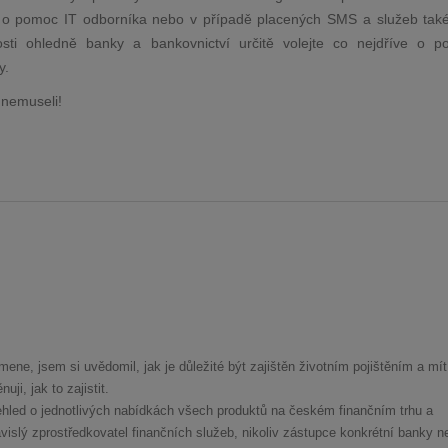
jte o pomoc IT odborníka nebo v případě placených SMS a služeb tak
tosti ohledně banky a bankovnictví určitě volejte co nejdříve o 
y.
 nemuseli!
mene, jsem si uvědomil, jak je důležité být zajištěn životním pojištěním a mít
ji, jak to zajistit.
hled o jednotlivých nabídkách všech produktů na českém finančním trhu a
islý zprostředkovatel finančních služeb, nikoliv zástupce konkrétní banky n