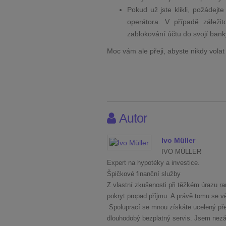
Pokud už jste klikli, požáde
operátora. V případě záleži
zablokování účtu do svojí bank
Moc vám ale přeji, abyste nikdy volat
Autor
Ivo Müller
IVO MÜLLER
Expert na hypotéky a investice.
Špičkové finanční služby
Z vlastní zkušenosti při těžkém úrazu ra
pokryt propad příjmu. A právě tomu se věnu
Spoluprací se mnou získáte ucelený pře
dlouhodobý bezplatný servis. Jsem nezáv