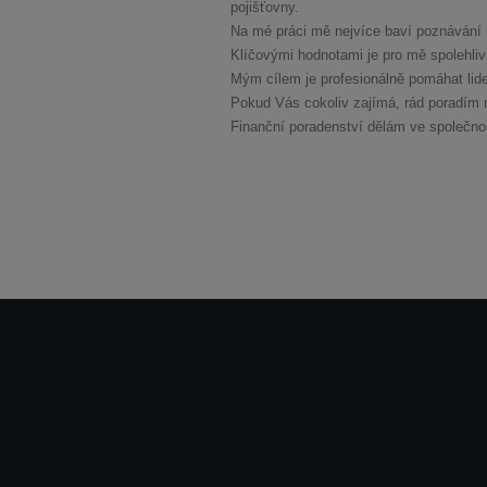
pojišťovny.
Na mé práci mě nejvíce baví poznávání n
Klíčovými hodnotami je pro mě spolehliv
Mým cílem je profesionálně pomáhat lidem
Pokud Vás cokoliv zajímá, rád poradím 
Finanční poradenství dělám ve společnost