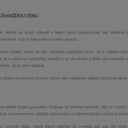
E ZA KAŽDOU CENU
. Někdy se snaží vzbudit v lidech pocit výjimečnosti, ale většinou je
vé tísně, kdy je třeba něco rychle vykonat.
ienta banky, snaží se vás nachytat například na to, že z vašeho účt
a to s vámi co nejrychleji vyřešit a vy ve stresu a tlaku jim opravdu
došlo, že je něco špatně.
ebo třeba na známou značku, která vám najednou slibuje zázračné akce.
 úskalí české gramatiky. Existuje už mnoho nástrojů, kdy si i cizinci
už je zaznamenaný i případ videoútoku na klienta jedné z českých bank
i vytvořili video, které klient obdržel do e-mailu jen pár dní poté