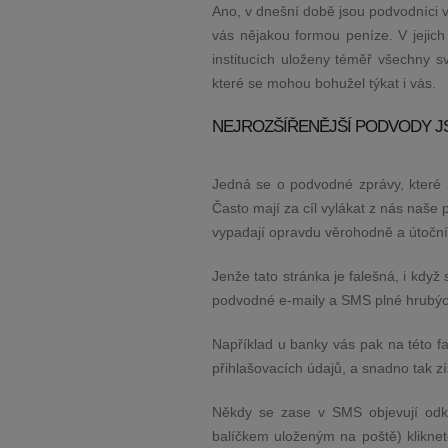
Ano, v dnešní době jsou podvodníci v
vás nějakou formou peníze. V jejich
institucích uloženy téměř všechny 
které se mohou bohužel týkat i vás.
NEJROZŠÍŘENĚJŠÍ PODVODY J
Jedná se o podvodné zprávy, které 
Často mají za cíl vylákat z nás naše 
vypadají opravdu věrohodně a útočníci
Jenže tato stránka je falešná, i když
podvodné e-maily a SMS plné hrubýc
Například u banky vás pak na této fal
přihlašovacích údajů, a snadno tak zí
Někdy se zase v SMS objevují odka
balíčkem uloženým na poště) klikne