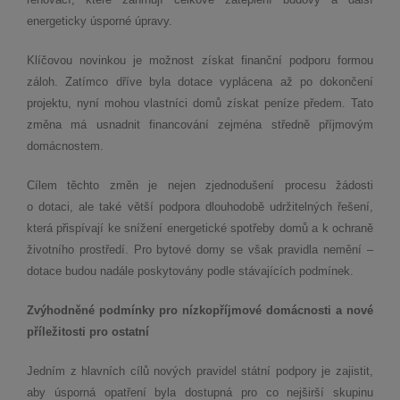
energeticky úsporné úpravy.
Klíčovou novinkou je možnost získat finanční podporu formou
záloh. Zatímco dříve byla dotace vyplácena až po dokončení
projektu, nyní mohou vlastníci domů získat peníze předem. Tato
změna má usnadnit financování zejména středně příjmovým
domácnostem.
Cílem těchto změn je nejen zjednodušení procesu žádosti
o dotaci, ale také větší podpora dlouhodobě udržitelných řešení,
která přispívají ke snížení energetické spotřeby domů a k ochraně
životního prostředí. Pro bytové domy se však pravidla nemění –
dotace budou nadále poskytovány podle stávajících podmínek.
Zvýhodněné podmínky pro nízkopříjmové domácnosti a nové
příležitosti pro ostatní
Jedním z hlavních cílů nových pravidel státní podpory je zajistit,
aby úsporná opatření byla dostupná pro co nejširší skupinu