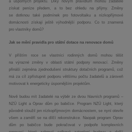
a úsporných projektů. Díky novým pravidlům mohou žadatelé
získat peníze předem, a to bez ohledu na příjmy. Změny
se dotknou také podmínek pro fotovoltaiku a nízkopříjmové
domácnosti získají ještě výhodnější podporu. Co to znamená
pro vlastníky domů?
Jak se mění pravidla pro státní dotace na renovace domů
V
příštím roce se vlastníci rodinných domů mohou těšit
na výrazné změny v oblasti státní podpory renovací. Změny
přináší zejména zjednodušení struktury dotačních programů, což
má za cíl zpřístupnit podporu většímu počtu žadatelů a zároveň
motivovat k energeticky úspornějším projektům.
Nově budou mít žadatelé na výběr ze dvou hlavních programů –
NZÚ Light a Oprav dům po babičce. Program NZÚ Light, který
původně sloužil jen nízkopříjmovým domácnostem, se nyní otevře
všem a zaměří se na dílčí rekonstrukce. Naopak program Oprav
dům po babičce bude pokračovat v podpoře komplexních
renovací, které zahrnují celkové zateplení budovy a další