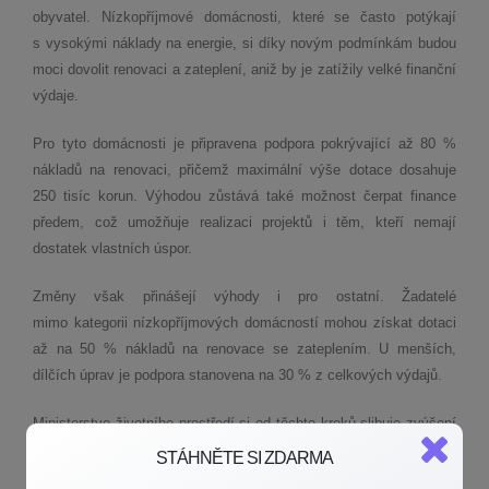
obyvatel. Nízkopříjmové domácnosti, které se často potýkají
s vysokými náklady na energie, si díky novým podmínkám budou
moci dovolit renovaci a zateplení, aniž by je zatížily velké finanční
výdaje.
Pro tyto domácnosti je připravena podpora pokrývající až 80 %
nákladů na renovaci, přičemž maximální výše dotace dosahuje
250 tisíc korun. Výhodou zůstává také možnost čerpat finance
předem, což umožňuje realizaci projektů i těm, kteří nemají
dostatek vlastních úspor.
Změny však přinášejí výhody i pro ostatní. Žadatelé
mimo kategorii nízkopříjmových domácností mohou získat dotaci
až na 50 % nákladů na renovace se zateplením. U menších,
dílčích úprav je podpora stanovena na 30 % z celkových výdajů.
Ministerstvo životního prostředí si od těchto kroků slibuje zvýšení
počtu realizovaných projektů. Očekává se, že právě komplexní
STÁHNĚTE SI ZDARMA
renovace, které jsou často finančně náročné, budou díky těmto