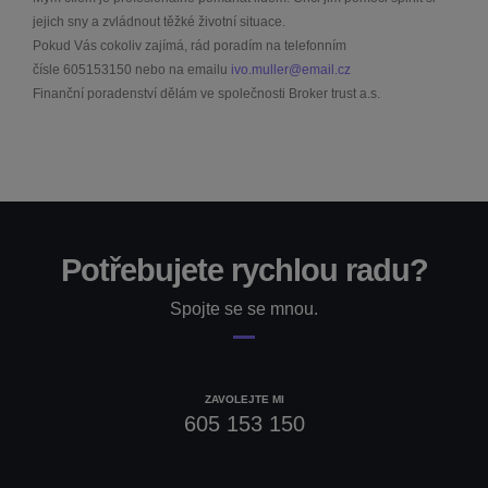
jejich sny a zvládnout těžké životní situace.
Pokud Vás cokoliv zajímá, rád poradím na telefonním
čísle
605153150
nebo na emailu
ivo.muller@email.cz
Finanční poradenství dělám ve společnosti Broker trust a.s.
Potřebujete rychlou radu?
Spojte se se mnou.
ZAVOLEJTE MI
605 153 150