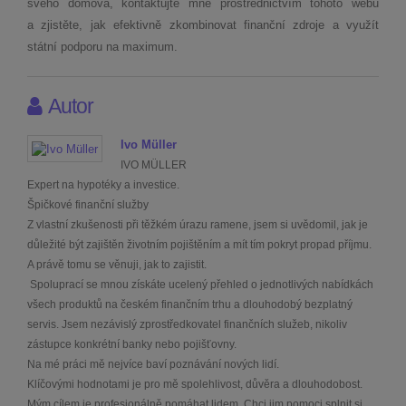
svého domova, kontaktujte mne prostřednictvím tohoto webu
a zjistěte, jak efektivně zkombinovat finanční zdroje a využít
státní podporu na maximum.
Autor
Ivo Müller
IVO MÜLLER
Expert na hypotéky a investice.
Špičkové finanční služby
Z vlastní zkušenosti při těžkém úrazu ramene, jsem si uvědomil, jak je
důležité být zajištěn životním pojištěním a mít tím pokryt propad příjmu.
A právě tomu se věnuji, jak to zajistit.
Spoluprací se mnou získáte ucelený přehled o jednotlivých nabídkách
všech produktů na českém finančním trhu a dlouhodobý bezplatný
servis. Jsem nezávislý zprostředkovatel finančních služeb, nikoliv
zástupce konkrétní banky nebo pojišťovny.
Na mé práci mě nejvíce baví poznávání nových lidí.
Klíčovými hodnotami je pro mě spolehlivost, důvěra a dlouhodobost.
Mým cílem je profesionálně pomáhat lidem. Chci jim pomoci splnit si