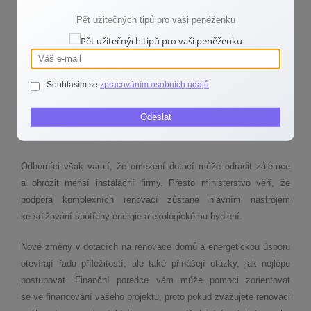
změnám přístupnější.
Pět užitečných tipů pro vaši peněženku
Budoucnost fotovoltaiky a ekologických projektů
Změny ve státní podpoře výrazně ovlivní i fotovoltaiku. Dotace
Souhlasím se
zpracováním osobních údajů
klesnou z 50 % na 30 % výdajů a nově budou platit pouze
pro instalace do výkonu 5 kWp. Ministerstvo tvrdí, že menší
Odeslat
systémy postačí pro dobře zateplené domy a přispějí k větší
stabilitě sítě.
Odborníci však varují, že omezení dotací může odradit zájemce
a ohrozit menší instalační firmy. Přesto ministerstvo věří, že
podpora komplexních renovací zůstane hlavním nástrojem
ke snižování spotřeby energie a ekologickému bydlení.
Nové změny v dotacích na renovace domů a energetickou úsporu
otevírají řadu příležitostí, ale také přinášejí otázky, jak nejlépe
postupovat. Finanční poradce vám může pomoci zorientovat
se ve financování vašeho projektu, proto pokud zvažujete renovaci