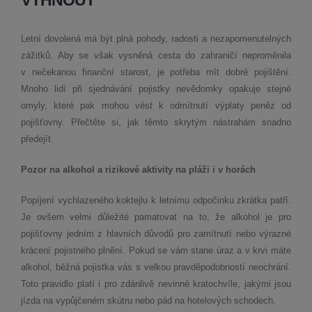
VYHNOUT
Letní dovolená má být plná pohody, radosti a nezapomenutelných
zážitků. Aby se však vysněná cesta do zahraničí neproměnila
v nečekanou finanční starost, je potřeba mít dobré pojištění.
Mnoho lidí při sjednávání pojistky nevědomky opakuje stejné
omyly, které pak mohou vést k odmítnutí výplaty peněz od
pojišťovny. Přečtěte si, jak těmto skrytým nástrahám snadno
předejít.
Pozor na alkohol a rizikové aktivity na pláži i v horách
Popíjení vychlazeného koktejlu k letnímu odpočinku zkrátka patří.
Je ovšem velmi důležité pamatovat na to, že alkohol je pro
pojišťovny jedním z hlavních důvodů pro zamítnutí nebo výrazné
krácení pojistného plnění. Pokud se vám stane úraz a v krvi máte
alkohol, běžná pojistka vás s velkou pravděpodobností neochrání.
Toto pravidlo platí i pro zdánlivě nevinné kratochvíle, jakými jsou
jízda na vypůjčeném skútru nebo pád na hotelových schodech.