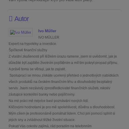
Autor
Ivo Müller
IVO MÜLLER
Expert na hypotéky a investice.
Špičkové finanční služby
Z vlastní zkušenosti při těžkém úrazu ramene, jsem si uvědomil, jak je
důležité být zajištěn životním pojištěním a mít tím pokryt propad příjmu.
A právě tomu se věnuji, jak to zajistit.
Spoluprací se mnou získáte ucelený přehled o jednotlivých nabídkách
všech produktů na českém finančním trhu a dlouhodobý bezplatný
servis. Jsem nezávislý zprostředkovatel finančních služeb, nikoliv
zástupce konkrétní banky nebo pojišťovny.
Na mé práci mě nejvíce baví poznávání nových lidí.
Klíčovými hodnotami je pro mě spolehlivost, důvěra a dlouhodobost.
Mým cílem je profesionálně pomáhat lidem. Chci jim pomoci splnit si
jejich sny a zvládnout těžké životní situace.
Pokud Vás cokoliv zajímá, rád poradím na telefonním