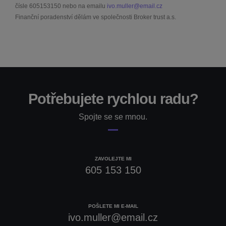
čísle
605153150
nebo na emailu
ivo.muller@email.cz
Finanční poradenství dělám ve společnosti Broker trust a.s.
Potřebujete rychlou radu?
Spojte se se mnou.
ZAVOLEJTE MI
605 153 150
POŠLETE MI E-MAIL
ivo.muller@email.cz