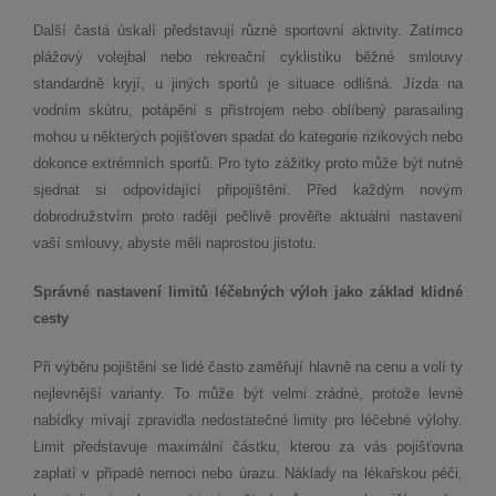
Další častá úskalí představují různé sportovní aktivity. Zatímco
plážový volejbal nebo rekreační cyklistiku běžné smlouvy
standardně kryjí, u jiných sportů je situace odlišná. Jízda na
vodním skútru, potápění s přístrojem nebo oblíbený parasailing
mohou u některých pojišťoven spadat do kategorie rizikových nebo
dokonce extrémních sportů. Pro tyto zážitky proto může být nutné
sjednat si odpovídající připojištění. Před každým novým
dobrodružstvím proto raději pečlivě prověřte aktuální nastavení
vaší smlouvy, abyste měli naprostou jistotu.
Správné nastavení limitů léčebných výloh jako základ klidné
cesty
Při výběru pojištění se lidé často zaměřují hlavně na cenu a volí ty
nejlevnější varianty. To může být velmi zrádné, protože levné
nabídky mívají zpravidla nedostatečné limity pro léčebné výlohy.
Limit představuje maximální částku, kterou za vás pojišťovna
zaplatí v případě nemoci nebo úrazu. Náklady na lékařskou péči,