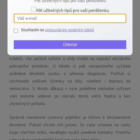
Pět užitečných tipů pro vaši peněženku
hovoří česky a provedou vás celou situací krok za krokem.
Především vám doporučí prověřené lékařské zařízení. Tím se
vyhnete návštěvě drahých soukromých klinik, jejichž péči by vám
pojišťovna nemusela plně proplatit.
Souhlasím se
zpracováním osobních údajů
Pro bezproblémové získání peněz od pojišťovny je také naprosto
Odeslat
klíčová správná dokumentace. Pokud dojde k nehodě nebo
krádeži, vše pečlivě vyfoťte a vždy trvejte na sepsání oficiálního
policejního protokolu. U lékaře si pak nezapomeňte vyžádat
podrobné lékařské zprávy s přesnou diagnózou. Pečlivě si
uschovejte veškeré účtenky za léky, ošetření i dopravu do
nemocnice. S těmito důkazy v ruce proběhne následné vyřízení
vaší pojistné události po návratu domů velmi hladce a bez
zbytečných průtahů.
Správně nastavené cestovní pojištění je klíčem k bezstarostné
dovolené. Pokud chcete mít jistotu, že vaše ochrana na cesty
kryje všechna rizika, neváhejte využít uvedené kontakty. Pomohu
vám vybrat nejvhodnější krytí pro vaše letní plány.