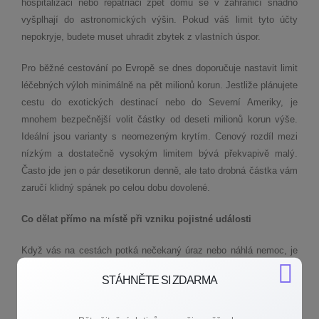
hospitalizaci nebo repatriaci zpět domů se v zahraničí snadno
vyšplhají do astronomických výšin. Pokud váš limit tyto účty
nepokryje, budete muset uhradit zbytek z vlastních úspor.
Pro běžné cestování po Evropě se dnes doporučuje nastavit limit
léčebných výloh minimálně na pět milionů korun. Jestliže plánujete
cestu do exotických destinací nebo do Severní Ameriky, je
mnohem bezpečnější volit částky od deseti milionů korun výše.
Ideální jsou varianty s neomezeným krytím. Cenový rozdíl mezi
nízkým a dostatečně vysokým limitem bývá překvapivě malý.
Často jde jen o pár desetikorun denně, ale tato drobná částka vám
zaručí klidný spánek po celou dobu dovolené.
Co dělat přímo na místě při vzniku pojistné události
Když vás na cestách potká nečekaný úraz nebo náhlá nemoc, je
zcela přirozené, že nastoupí stres. V takové chvíli je nejdůležitější
STÁHNĚTE SI ZDARMA
zachovat chladnou hlavu a co nejdříve kontaktovat asistenční
službu vaší pojišťovny, která funguje nepřetržitě. Telefonní číslo
najdete vždy na své asistenční kartičce. Operátoři jsou zkušení,