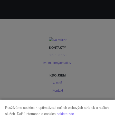
KONTAKTY
605 153 150
ivo.muller@email.cz
KDO JSEM
O mně
Kontakt
PODMÍNKY
Používáme cookies k optimalizaci našich webových stránek a našich
Ochrana osobních údajů
služeb. Další informace o cookies
najdete zde
.