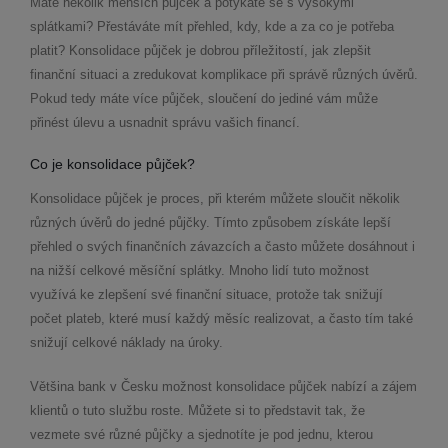
Máte několik menších půjček a potýkáte se s vysokými
splátkami? Přestáváte mít přehled, kdy, kde a za co je potřeba
platit? Konsolidace půjček je dobrou příležitostí, jak zlepšit
finanční situaci a zredukovat komplikace při správě různých úvěrů.
Pokud tedy máte více půjček, sloučení do jediné vám může
přinést úlevu a usnadnit správu vašich financí.
Co je konsolidace půjček?
Konsolidace půjček je proces, při kterém můžete sloučit několik
různých úvěrů do jedné půjčky. Tímto způsobem získáte lepší
přehled o svých finančních závazcích a často můžete dosáhnout i
na nižší celkové měsíční splátky. Mnoho lidí tuto možnost
využívá ke zlepšení své finanční situace, protože tak snižují
počet plateb, které musí každý měsíc realizovat, a často tím také
snižují celkové náklady na úroky.
Většina bank v Česku možnost konsolidace půjček nabízí a zájem
klientů o tuto službu roste. Můžete si to představit tak, že
vezmete své různé půjčky a sjednotíte je pod jednu, kterou