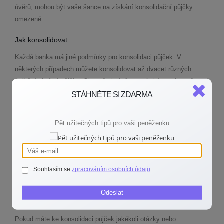
úvěrů, mohou být vaše šance na získání konsolidační půjčky
omezené.
Jak konsolidovat
Každá banka má jiné podmínky pro konsolidaci půjček. V
některých případech můžete konsolidovat až dvacet různých
úvěrů do jediné půjčky. Obecně platí, že musí zbývat alespoň
několik splátek k úhradě. V případě kontokorentu a kreditních
STÁHNĚTE SI ZDARMA
karet je obvykle požadováno, aby zůstatek byl alespoň 5 000 Kč.
Pět užitečných tipů pro vaši peněženku
Výše konsolidovaného úvěru může být od několika tisíc až do
milionů korun a doba splatnosti bývá většinou až 10 let.
Konsolidace půjček je efektivní nástroj, který může pomoci lépe
Souhlasím se
zpracováním osobních údajů
zvládnout dluhy. Před rozhodnutím o konsolidaci je však důležité
si pečlivě promyslet všechny možnosti a zvážit všechny aspekty.
Odeslat
Je to zásadní krok, který může výrazně ovlivnit vaše finance.
Pokud máte ke konsolidaci půjček jakékoli otázky nebo