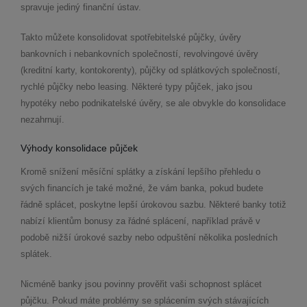
spravuje jediný finanční ústav.
Takto můžete konsolidovat spotřebitelské půjčky, úvěry
bankovních i nebankovních společností, revolvingové úvěry
(kreditní karty, kontokorenty), půjčky od splátkových společností,
rychlé půjčky nebo leasing. Některé typy půjček, jako jsou
hypotéky nebo podnikatelské úvěry, se ale obvykle do konsolidace
nezahrnují.
Výhody konsolidace půjček
Kromě snížení měsíční splátky a získání lepšího přehledu o
svých financích je také možné, že vám banka, pokud budete
řádně splácet, poskytne lepší úrokovou sazbu. Některé banky totiž
nabízí klientům bonusy za řádné splácení, například právě v
podobě nižší úrokové sazby nebo odpuštění několika posledních
splátek.
Nicméně banky jsou povinny prověřit vaši schopnost splácet
půjčku. Pokud máte problémy se splácením svých stávajících