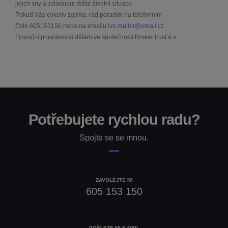
jejich sny a zvládnout těžké životní situace.
Pokud Vás cokoliv zajímá, rád poradím na telefonním
čísle
605153150
nebo na emailu
ivo.muller@email.cz
Finanční poradenství dělám ve společnosti Broker trust a.s.
Potřebujete rychlou radu?
Spojte se se mnou.
ZAVOLEJTE MI
605 153 150
POŠLETE MI E-MAIL