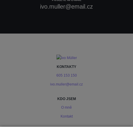
ivo.muller@email.cz
KONTAKTY
605 153 150
ivo.muller@email.cz
KDO JSEM
O mně
Kontakt
PODMÍNKY