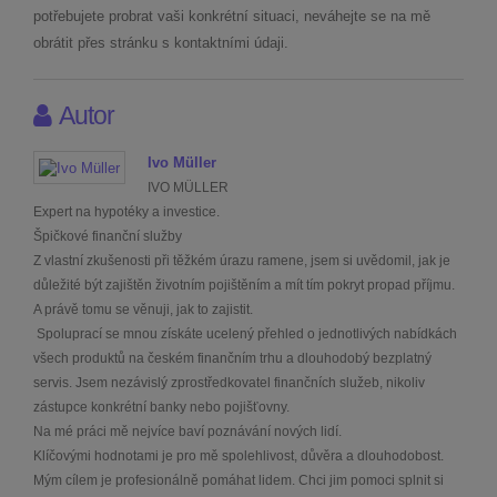
potřebujete probrat vaši konkrétní situaci, neváhejte se na mě
obrátit přes stránku s kontaktními údaji.
Autor
Ivo Müller
IVO MÜLLER
Expert na hypotéky a investice.
Špičkové finanční služby
Z vlastní zkušenosti při těžkém úrazu ramene, jsem si uvědomil, jak je
důležité být zajištěn životním pojištěním a mít tím pokryt propad příjmu.
A právě tomu se věnuji, jak to zajistit.
Spoluprací se mnou získáte ucelený přehled o jednotlivých nabídkách
všech produktů na českém finančním trhu a dlouhodobý bezplatný
servis. Jsem nezávislý zprostředkovatel finančních služeb, nikoliv
zástupce konkrétní banky nebo pojišťovny.
Na mé práci mě nejvíce baví poznávání nových lidí.
Klíčovými hodnotami je pro mě spolehlivost, důvěra a dlouhodobost.
Mým cílem je profesionálně pomáhat lidem. Chci jim pomoci splnit si