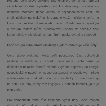
Rostoucí ceny silové elektřiny znamenají pro domácnosti čím dál
větší finanční zátěž, a přesto mnoho lidí stále nevyužívá všechny
dostupné možnosti úspor. Jednou z nejjednodušších cest, jak
snížit náklady na elektřinu, je správné využití nízkého tarifu, na
který má většina domácností nárok. Rozdíl mezi vysokým
a nízkým tarifem může představovat úsporu až několika tisíc
korun ročně, v závislosti na konkrétním poskytovateli a spotřebě.
Proč stoupá cena silové elektřiny a jak to ovlivňuje vaše účty
Cena silové elektřiny, která tvoří podstatnou část celkových
nákladů na elektřinu, v poslední době roste. Tento nárůst je
důsledkem několika faktorů, včetně zvýšené poptávky po energii,
geopolitického napětí, omezené dostupnosti energetických zdrojů
a také rostoucích nákladů na emisní povolenky. Kromě toho mají
na cenu elektřiny přímý vliv i výkyvy v cenách komodit, jako je
plyn a uhlí.
Pro domácnosti tento růst znamená vyšší účty, které mohou
výrazně zatížit rodinný rozpočet. Ačkoliv se zvyšování cen energií