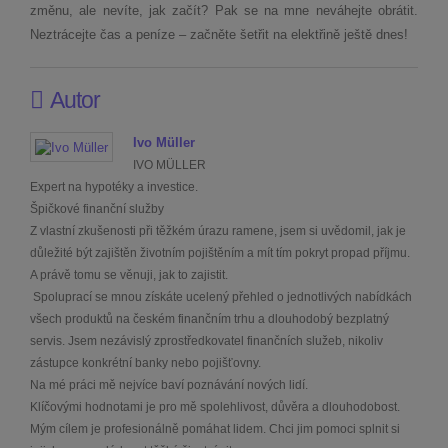
změnu, ale nevíte, jak začít? Pak se na mne neváhejte obrátit.
Neztrácejte čas a peníze – začněte šetřit na elektřině ještě dnes!
Autor
Ivo Müller
IVO MÜLLER
Expert na hypotéky a investice.
Špičkové finanční služby
Z vlastní zkušenosti při těžkém úrazu ramene, jsem si uvědomil, jak je
důležité být zajištěn životním pojištěním a mít tím pokryt propad příjmu.
A právě tomu se věnuji, jak to zajistit.
Spoluprací se mnou získáte ucelený přehled o jednotlivých nabídkách
všech produktů na českém finančním trhu a dlouhodobý bezplatný
servis. Jsem nezávislý zprostředkovatel finančních služeb, nikoliv
zástupce konkrétní banky nebo pojišťovny.
Na mé práci mě nejvíce baví poznávání nových lidí.
Klíčovými hodnotami je pro mě spolehlivost, důvěra a dlouhodobost.
Mým cílem je profesionálně pomáhat lidem. Chci jim pomoci splnit si