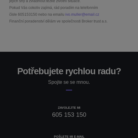
jejich sny a zvládnout těžké životní situace.
Pokud Vás cokoliv zajímá, rád poradím na telefonním
čísle
605153150
nebo na emailu
ivo.muller@email.cz
Finanční poradenství dělám ve společnosti Broker trust a.s.
Potřebujete rychlou radu?
Spojte se se mnou.
ZAVOLEJTE MI
605 153 150
POŠLETE MI E-MAIL