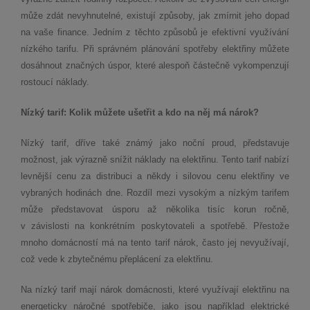
může zdát nevyhnutelné, existují způsoby, jak zmírnit jeho dopad
na vaše finance. Jedním z těchto způsobů je efektivní využívání
nízkého tarifu. Při správném plánování spotřeby elektřiny můžete
dosáhnout značných úspor, které alespoň částečně vykompenzují
rostoucí náklady.
Nízký tarif: Kolik můžete ušetřit a kdo na něj má nárok?
Nízký tarif, dříve také známý jako noční proud, představuje
možnost, jak výrazně snížit náklady na elektřinu. Tento tarif nabízí
levnější cenu za distribuci a někdy i silovou cenu elektřiny ve
vybraných hodinách dne. Rozdíl mezi vysokým a nízkým tarifem
může představovat úsporu až několika tisíc korun ročně,
v závislosti na konkrétním poskytovateli a spotřebě. Přestože
mnoho domácností má na tento tarif nárok, často jej nevyužívají,
což vede k zbytečnému přeplácení za elektřinu.
Na nízký tarif mají nárok domácnosti, které využívají elektřinu na
energeticky náročné spotřebiče, jako jsou například elektrické