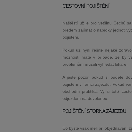
CESTOVNÍ POJIŠTĚNÍ
Naštěstí už je pro většinu Čechů sa
předem zajímat o nabídky jednotlivých
pojištění.
Pokud už nyní řešíte nějaké zdravotn
možnosti máte v případě, že by vá
problémům museli vyhledat lékaře.
A ještě pozor, pokud si budete dov
pojištění v rámci zájezdu. Pokud vá
obchodní praktika. Vy si totiž ces
odjezdem na dovolenou.
POJIŠTĚNÍ STORNA ZÁJEZDU
Co byste však měli při objednávání z