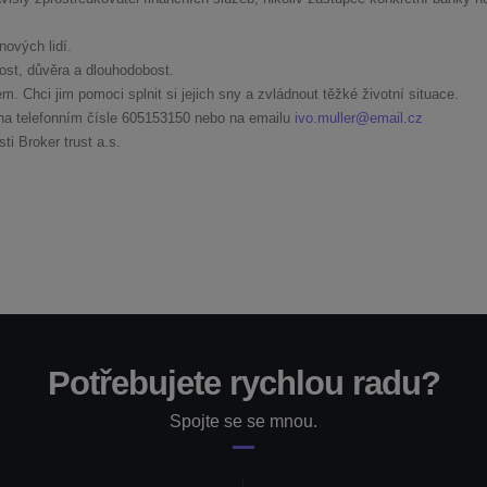
ových lidí.
ost, důvěra a dlouhodobost.
. Chci jim pomoci splnit si jejich sny a zvládnout těžké životní situace.
na telefonním čísle
605153150
nebo na emailu
ivo.muller@email.cz
i Broker trust a.s.
Potřebujete rychlou radu?
Spojte se se mnou.