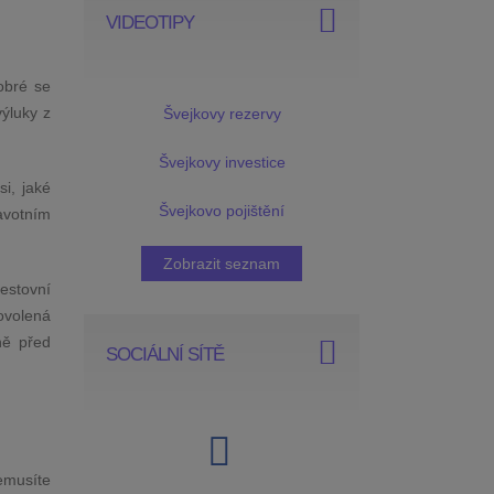
VIDEOTIPY
obré se
výluky z
Švejkovy rezervy
Švejkovy investice
si, jaké
Švejkovo pojištění
avotním
Zobrazit seznam
estovní
ovolená
ně před
SOCIÁLNÍ SÍTĚ
nemusíte