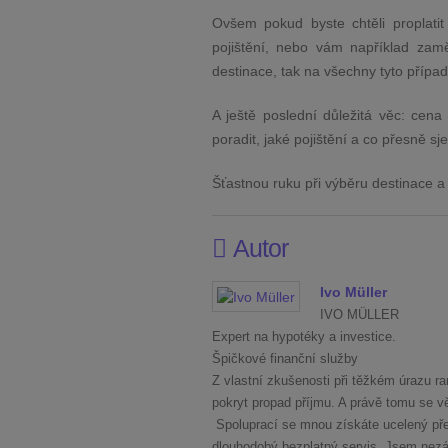
Ovšem pokud byste chtěli proplatit
pojištění, nebo vám například zamě
destinace, tak na všechny tyto případ
A ještě poslední důležitá věc: cena
poradit, jaké pojištění a co přesně s
Šťastnou ruku při výběru destinace 
Autor
Ivo Müller
IVO MÜLLER
Expert na hypotéky a investice.
Špičkové finanční služby
Z vlastní zkušenosti při těžkém úrazu ra
pokryt propad příjmu. A právě tomu se věnu
Spoluprací se mnou získáte ucelený pře
dlouhodobý bezplatný servis. Jsem nezáv