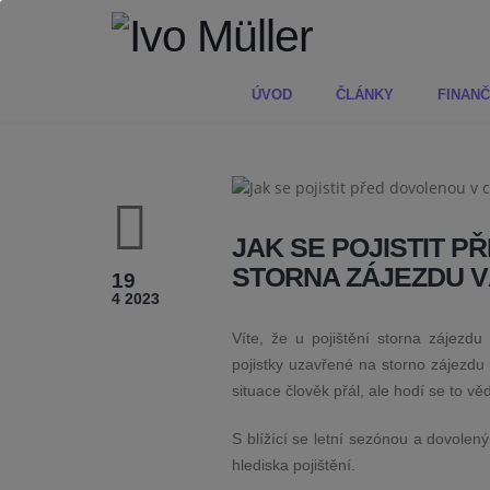
ÚVOD
ČLÁNKY
FINANČ
JAK SE POJISTIT P
STORNA ZÁJEZDU V
19
4 2023
Víte, že u pojištění storna zájezd
pojistky uzavřené na storno zájezd
situace člověk přál, ale hodí se to věd
S blížící se letní sezónou a dovolen
hlediska pojištění.