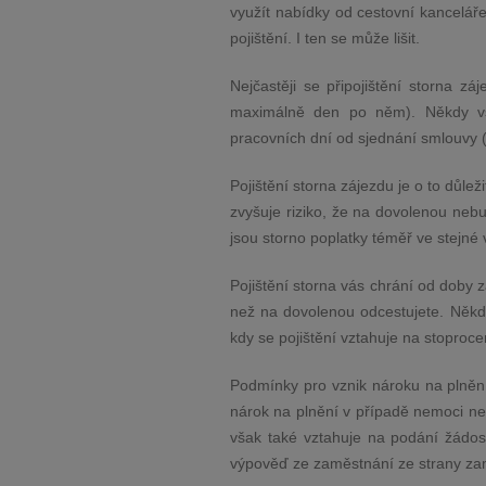
využít nabídky od cestovní kanceláře
pojištění. I ten se může lišit.
Nejčastěji se připojištění storna z
maximálně den po něm). Někdy vša
pracovních dní od sjednání smlouvy (n
Pojištění storna zájezdu je o to důl
zvyšuje riziko, že na dovolenou nebu
jsou storno poplatky téměř ve stejné 
Pojištění storna vás chrání od doby 
než na dovolenou odcestujete. Někde 
kdy se pojištění vztahuje na stoproce
Podmínky pro vznik nároku na plnění 
nárok na plnění v případě nemoci neb
však také vztahuje na podání žádo
výpověď ze zaměstnání ze strany za