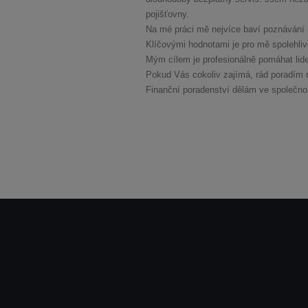
pojišťovny.
Na mé práci mě nejvíce baví poznávání n
Klíčovými hodnotami je pro mě spolehliv
Mým cílem je profesionálně pomáhat lidem
Pokud Vás cokoliv zajímá, rád poradím 
Finanční poradenství dělám ve společnost