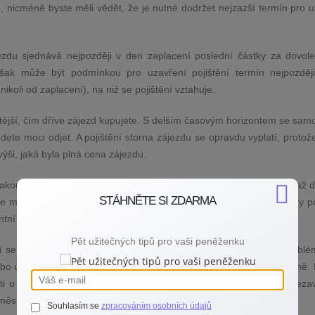
, nicméně byste měli vědět, že je nutné dodržet nejzazší termín pro 
ájezdu sjednává nejpozději v den zaplacení poslední částky za dovole
k může být podmínkou pro uzavření pojištění termín nejpozději
ikoli od zaplacení), na niž se pojištění vztahuje.
ežitější, čím dříve zájezd kupujete. S delším časovým horizontem se sa
dete moci odjet. A pojištění storna zájezdu se opravdu vyplatí, proto
výši, jaká byla plná cena zájezdu.
zakoupení cestovní služby (jako je zájezd, letenka nebo ubytování) až 
STÁHNĚTE SI ZDARMA
máte pojištění 80 procent storno poplatků, existují však i varianty po
ntní výši uhrazených storno poplatků.
Pět užitečných tipů pro vaši peněženku
se liší a jsou také stanoveny výluky z pojištění. Obvykle není probl
o úrazu vás či vašeho blízkého nebo třeba v případě úmrtí v rodině. 
sti o rozvod namísto odjezdu na společnou dovolenou nebo na neza
městnavatele.
Souhlasím se
zpracováním osobních údajů