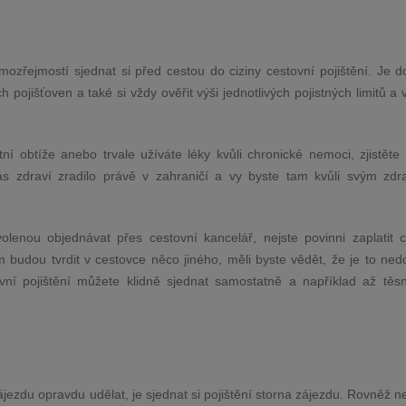
mozřejmostí sjednat si před cestou do ciziny cestovní pojištění. Je d
 pojišťoven a také si vždy ověřit výši jednotlivých pojistných limitů a 
í obtíže anebo trvale užíváte léky kvůli chronické nemoci, zjistěte 
s zdraví zradilo právě v zahraničí a vy byste tam kvůli svým zdr
olenou objednávat přes cestovní kancelář, nejste povinni zaplatit c
m budou tvrdit v cestovce něco jiného, měli byste vědět, že je to ned
tovní pojištění můžete klidně sjednat samostatně a například až těs
ájezdu opravdu udělat, je sjednat si pojištění storna zájezdu. Rovněž 