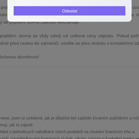
 pojištění kvůli nemoci nebo úrazu, o němž jste věděli již před uz
Odeslat
stnavatel odmítl schválit dovolenou, případně jste nedostali víza 
y se pojištění storna zájezdu nevztahuje.
 pojištění storna se vždy odvíjí od celkové ceny zájezdu. Pokud potř
jednat před cestou do zahraničí, ozvěte se přes stránku s kontaktními úd
a krásnou dovolenou!
mene, jsem si uvědomil, jak je důležité být zajištěn životním pojištěním a mít
ji, jak to zajistit.
hled o jednotlivých nabídkách všech produktů na českém finančním trhu a
islý zprostředkovatel finančních služeb, nikoliv zástupce konkrétní banky n