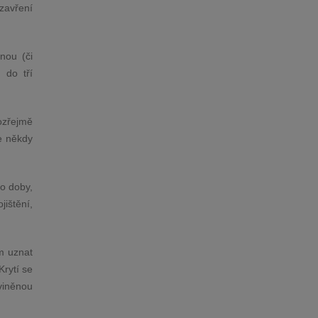
uzavření
nou (či
 do tří
mozřejmě
že někdy
do doby,
jištění,
ém uznat
Krytí se
viněnou