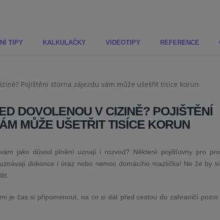
NÍ TIPY
KALKULAČKY
VIDEOTIPY
REFERENCE
ŘED DOVOLENOU V CIZINĚ? POJIŠTĚNÍ
ÁM MŮŽE UŠETŘIT TISÍCE KORUN
u vám jako důvod plnění uznají i rozvod? Některé pojišťovny pro pro
u uznávají dokonce i úraz nebo nemoc domácího mazlíčka! Ne že by si
ět.
ými je čas si připomenout, na co si dát před cestou do zahraničí pozor