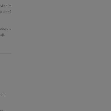
avřením
do dané
ebujete
aji.
 tím
ebo