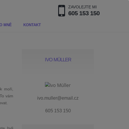
ZAVOLEJTE MI
605 153 150
O MNĚ
KONTAKT
IVO MÜLLER
k moři,
 To vám
ivo.muller@email.cz
ovat.
605 153 150
te byli