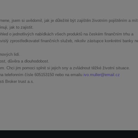
mene, jsem si uvědomil, jak je důležité být zajištěn životním pojištěním a mít
ji, jak to zajistit.
hled o jednotlivých nabídkách všech produktů na českém finančním trhu a
islý zprostředkovatel finančních služeb, nikoliv zástupce konkrétní banky n
ových lidí.
ost, důvěra a dlouhodobost.
. Chci jim pomoci splnit si jejich sny a zvládnout těžké životní situace.
na telefonním čísle
605153150
nebo na emailu
ivo.muller@email.cz
i Broker trust a.s.