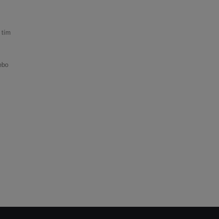
 tím
ebo