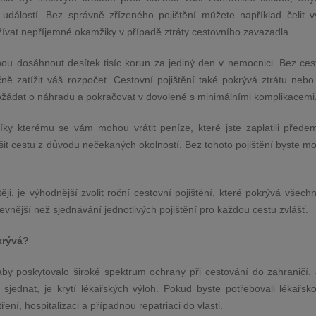
událostí. Bez správně zřízeného pojištění můžete například čelit 
ívat nepříjemné okamžiky v případě ztráty cestovního zavazadla.
ou dosáhnout desítek tisíc korun za jediný den v nemocnici. Bez ces
čně zatížit váš rozpočet. Cestovní pojištění také pokrývá ztrátu nebo
žádat o náhradu a pokračovat v dovolené s minimálními komplikacemi
díky kterému se vám mohou vrátit peníze, které jste zaplatili přede
šit cestu z důvodu nečekaných okolností. Bez tohoto pojištění byste mohl
.
těji, je výhodnější zvolit roční cestovní pojištění, které pokrývá všech
vnější než sjednávání jednotlivých pojištění pro každou cestu zvlášť.
krývá?
 aby poskytovalo široké spektrum ochrany při cestování do zahraničí.
 sjednat, je krytí lékařských výloh. Pokud byste potřebovali lékařsk
ení, hospitalizaci a případnou repatriaci do vlasti.