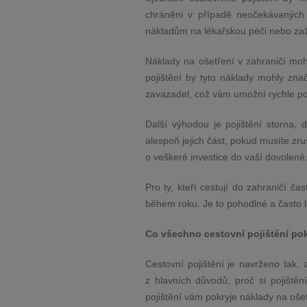
chráněni v případě neočekávaných 
nákladům na lékařskou péči nebo zaž
Náklady na ošetření v zahraničí moh
pojištění by tyto náklady mohly zna
zavazadel, což vám umožní rychle po
Další výhodou je pojištění storna, 
alespoň jejich část, pokud musíte zru
o veškeré investice do vaší dovolené
Pro ty, kteří cestují do zahraničí čas
během roku. Je to pohodlné a často le
Co všechno cestovní pojištění po
Cestovní pojištění je navrženo tak,
z hlavních důvodů, proč si pojištění
pojištění vám pokryje náklady na ošetř