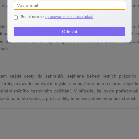
a v případě závažnějších poruch i odtah zpět domů. Užitečná je také 
Souhlasím se
zpracováním osobních údajů
ištění storna zájezdu nebo ubytování. Může vám ušetřit značné f
Odeslat
šit svou cestu kvůli nečekaným okolnostem, jako je nemoc nebo jiné n
ištění storna zahrnuje co nejširší spektrum důvodů pro zrušení cesty a
kách.
rvkem každé cesty do zahraničí, zejména během letních prázdnin
 ztráty zavazadel se vyplatí myslet i na pojištění auta a storna zájezd
jednání ročního cestovního pojištění. V případě, že byste potřebovali
aktů na tomto webu, a prožijte díky tomu svoji dovolenou bez starostí.