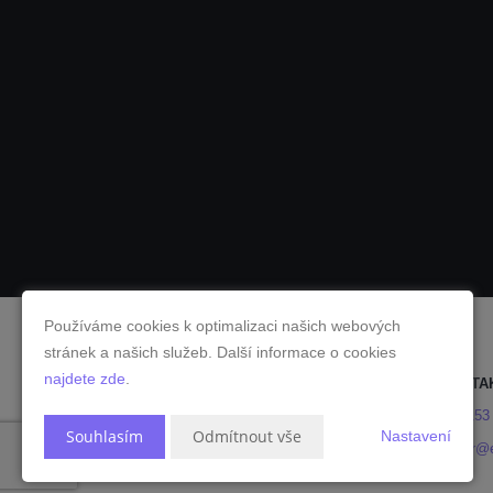
Používáme cookies k optimalizaci našich webových
stránek a našich služeb. Další informace o cookies
najdete zde
.
KONTA
605 153
Souhlasím
Odmítnout vše
Nastavení
ivo.muller@