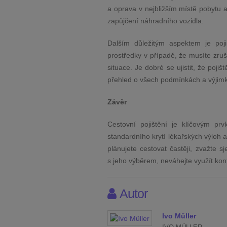
a oprava v nejbližším místě pobytu 
zapůjčení náhradního vozidla.
Dalším důležitým aspektem je poj
prostředky v případě, že musíte zru
situace. Je dobré se ujistit, že poj
přehled o všech podmínkách a výjim
Závěr
Cestovní pojištění je klíčovým p
standardního krytí lékařských výloh a
plánujete cestovat častěji, zvažte s
s jeho výběrem, neváhejte využít kont
Autor
Ivo Müller