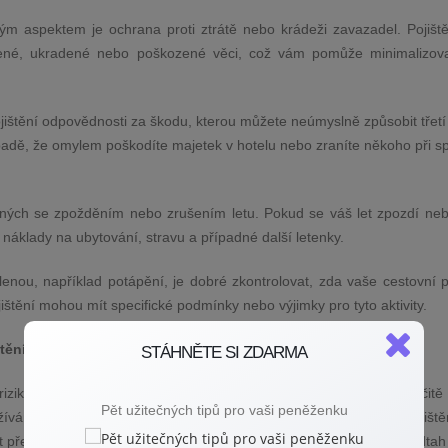
tým aspektem je ochrana proti ztrátě nebo krádeži zavazadel. Pojišt
ené, ukradené nebo poškozené věci, což vám pomůže minimalizova
.
ojištění odpovědnosti za škodu, kterou můžete neúmyslně způsobit třetí
padě, že omylem poškodíte majetek v hotelu nebo zraníte někoho při s
jených se zpožděním nebo zrušením letu. Pokud se váš let zpozdí ne
náklady na ubytování, stravu a případné další letenky.
lenou, například potápění, je dobré zkontrolovat, zda vaše cestovní p
jištění mohou mít specifické podmínky nebo výjimky pro tyto aktivity.
tění auta či storna zájezdu
STÁHNĚTE SI ZDARMA
rizika, na která byste při sjednávání cestovního pojištění měli určitě
Pět užitečných tipů pro vaši peněženku
íváme auto, ať už vlastní nebo pronajaté. Když vybíráme pojiště
t především na rozsah asistenčních služeb. Součástí by měl být odtah 