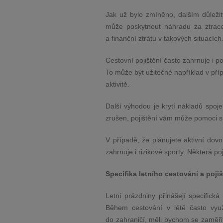
Jak už bylo zmíněno, dalším důleži
může poskytnout náhradu za ztrac
a finanční ztrátu v takových situacích
Cestovní pojištění často zahrnuje i p
To může být užitečné například v pří
aktivitě.
Další výhodou je krytí nákladů spo
zrušen, pojištění vám může pomoci s 
V případě, že plánujete aktivní dovo
zahrnuje i rizikové sporty. Některá po
Specifika letního cestování a pojiš
Letní prázdniny přinášejí specifická 
Během cestování v létě často využ
do zahraničí, měli bychom se zaměři