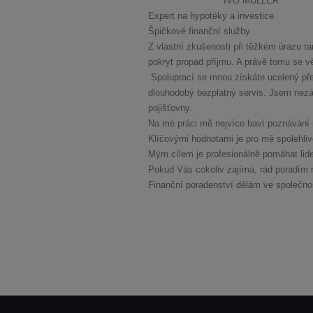
IVO MÜLLER
Expert na hypotéky a investice.
Špičkové finanční služby
Z vlastní zkušenosti při těžkém úrazu ra
pokryt propad příjmu. A právě tomu se věnu
Spoluprací se mnou získáte ucelený pře
dlouhodobý bezplatný servis. Jsem nezáv
pojišťovny.
Na mé práci mě nejvíce baví poznávání n
Klíčovými hodnotami je pro mě spolehliv
Mým cílem je profesionálně pomáhat lidem
Pokud Vás cokoliv zajímá, rád poradím 
Finanční poradenství dělám ve společnost