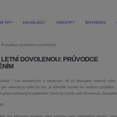
NÍ TIPY
KALKULAČKY
VIDEOTIPY
REFERENCE
NA LETNÍ DOVOLENOU: PRŮVODCE
ĚNÍM
chází i čas dovolených a cestování. Ať už plánujete rodinný výlet 
en víkendový výlet do hor, je důležité myslet na cestovní pojištění.
něni před nečekanými událostmi, které by mohly vaši dovolenou zkomplik
né?
mělo být klíčovým krokem před každou vaší zahraniční cestou, abys