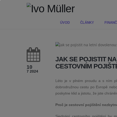
ÚVOD
ČLÁNKY
FINANČ
JAK SE POJISTIT 
CESTOVNÍM POJIŠT
10
7 2024
Léto je v plném proudu a s ním při
dobrodružnou cestu po Evropě nebo j
poskytne klid a jistotu, že jste chrá
Proč je cestovní pojištění nezbyt
Sjednání cestovního pojištění by 