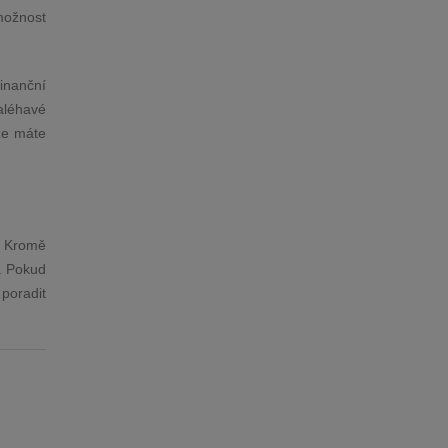
možnost
inanční
aléhavé
 že máte
. Kromě
u. Pokud
 poradit