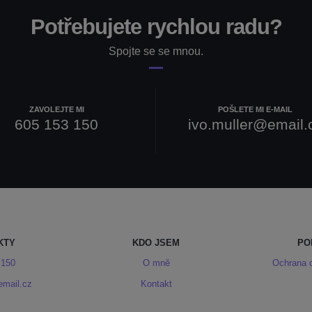
Potřebujete rychlou radu?
Spojte se se mnou.
ZAVOLEJTE MI
POŠLETE MI E-MAIL
605 153 150
ivo.muller@email.
KTY
KDO JSEM
PO
 150
O mně
Ochrana 
email.cz
Kontakt