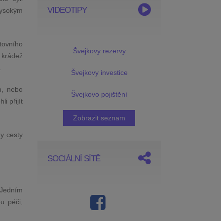
VIDEOTIPY
vysokým
tovního
Švejkovy rezervy
 krádež
.
Švejkovy investice
m, nebo
Švejkovo pojištění
i přijít
Zobrazit seznam
ny cesty
SOCIÁLNÍ SÍTĚ
 Jedním
ou péči,