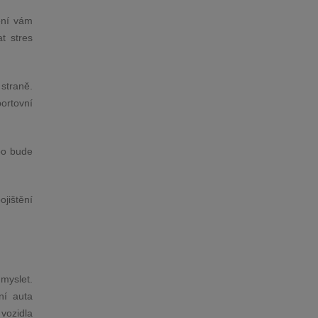
ění vám
t stres
 straně.
portovní
bo bude
ojištění
 myslet.
ní auta
vozidla