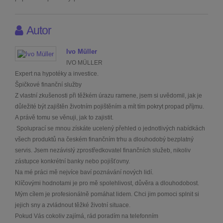
Autor
Ivo Müller
IVO MÜLLER
Expert na hypotéky a investice.
Špičkové finanční služby
Z vlastní zkušenosti při těžkém úrazu ramene, jsem si uvědomil, jak je
důležité být zajištěn životním pojištěním a mít tím pokryt propad příjmu.
A právě tomu se věnuji, jak to zajistit.
Spoluprací se mnou získáte ucelený přehled o jednotlivých nabídkách
všech produktů na českém finančním trhu a dlouhodobý bezplatný
servis. Jsem nezávislý zprostředkovatel finančních služeb, nikoliv
zástupce konkrétní banky nebo pojišťovny.
Na mé práci mě nejvíce baví poznávání nových lidí.
Klíčovými hodnotami je pro mě spolehlivost, důvěra a dlouhodobost.
Mým cílem je profesionálně pomáhat lidem. Chci jim pomoci splnit si
jejich sny a zvládnout těžké životní situace.
Pokud Vás cokoliv zajímá, rád poradím na telefonním