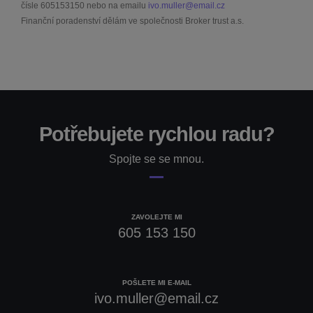
čísle
605153150
nebo na emailu
ivo.muller@email.cz
Finanční poradenství dělám ve společnosti Broker trust a.s.
Potřebujete rychlou radu?
Spojte se se mnou.
ZAVOLEJTE MI
605 153 150
POŠLETE MI E-MAIL
ivo.muller@email.cz