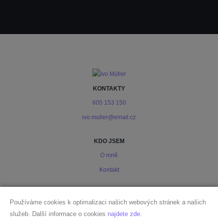
KONTAKTY
605 153 150
ivo.muller@email.cz
KDO JSEM
O mně
Kontakt
PODMÍNKY
Používáme cookies k optimalizaci našich webových stránek a našich
Ochrana osobních údajů
služeb. Další informace o cookies
najdete zde
.