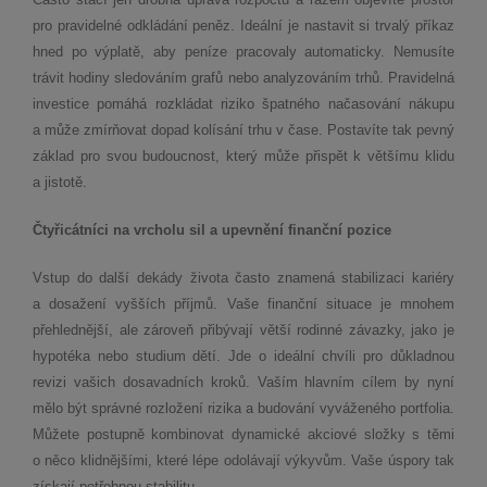
pro pravidelné odkládání peněz. Ideální je nastavit si trvalý příkaz
hned po výplatě, aby peníze pracovaly automaticky. Nemusíte
trávit hodiny sledováním grafů nebo analyzováním trhů. Pravidelná
investice pomáhá rozkládat riziko špatného načasování nákupu
a může zmírňovat dopad kolísání trhu v čase. Postavíte tak pevný
základ pro svou budoucnost, který může přispět k většímu klidu
a jistotě.
Čtyřicátníci na vrcholu sil a upevnění finanční pozice
Vstup do další dekády života často znamená stabilizaci kariéry
a dosažení vyšších příjmů. Vaše finanční situace je mnohem
přehlednější, ale zároveň přibývají větší rodinné závazky, jako je
hypotéka nebo studium dětí. Jde o ideální chvíli pro důkladnou
revizi vašich dosavadních kroků. Vaším hlavním cílem by nyní
mělo být správné rozložení rizika a budování vyváženého portfolia.
Můžete postupně kombinovat dynamické akciové složky s těmi
o něco klidnějšími, které lépe odolávají výkyvům. Vaše úspory tak
získají potřebnou stabilitu.