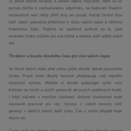
už právě slavíte třicátiny a kariéru teprve rozjíždíte, nebo se už
pomalu blížíte k zaslouženému odpočinku, na budování finanční
nezávislosti není nikdy příliš brzy ani pozdě. Každá životní fáze
totiž nabízí jedinečné příležitosti k růstu vašich úspor a většímu
finančnímu klidu. Pojďme se společně podívat na to, jaké
konkrétní kroky můžete pro své klidné a bohaté stáří udělat právě
teď.
Třicátníci a kouzlo dlouhého času pro růst vašich úspor
Ve třiceti letech máte před sebou ještě několik dekád pracovního
života. Právě tento dlouhý horizont představuje vaši největší
investiční výhodu. Můžete si dovolit podstoupit vyšší míru
kolísání na trzích a využít potenciál akciových podílových fondů.
I když začnete s menšími částkami, složené zhodnocení bude
neúnavně pracovat pro vás. Výnosy z vašich investic totiž
generují v dalších letech další zisky. Čas v tomto případě hraje
hlavní roli.
Často stačí jen drobná úprava rozpočtu a rázem objevíte prostor