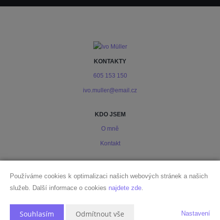
KONTAKTY
605 153 150
ivo.muller@email.cz
KDO JSEM
O mně
Kontakt
PODMÍNKY
Používáme cookies k optimalizaci našich webových stránek a našich
Ochrana osobních údajů
služeb. Další informace o cookies
najdete zde
.
Souhlasím
Odmítnout vše
Nastavení