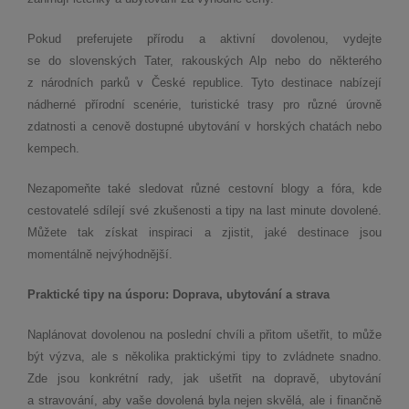
Pokud preferujete přírodu a aktivní dovolenou, vydejte
se do slovenských Tater, rakouských Alp nebo do některého
z národních parků v České republice. Tyto destinace nabízejí
nádherné přírodní scenérie, turistické trasy pro různé úrovně
zdatnosti a cenově dostupné ubytování v horských chatách nebo
kempech.
Nezapomeňte také sledovat různé cestovní blogy a fóra, kde
cestovatelé sdílejí své zkušenosti a tipy na last minute dovolené.
Můžete tak získat inspiraci a zjistit, jaké destinace jsou
momentálně nejvýhodnější.
Praktické tipy na úsporu: Doprava, ubytování a strava
Naplánovat dovolenou na poslední chvíli a přitom ušetřit, to může
být výzva, ale s několika praktickými tipy to zvládnete snadno.
Zde jsou konkrétní rady, jak ušetřit na dopravě, ubytování
a stravování, aby vaše dovolená byla nejen skvělá, ale i finančně