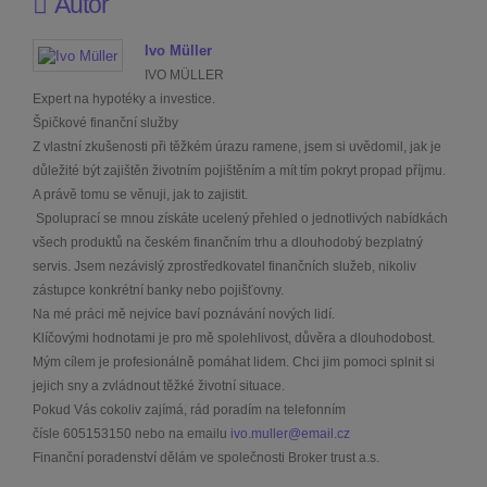
Autor
Ivo Müller
IVO MÜLLER
Expert na hypotéky a investice.
Špičkové finanční služby
Z vlastní zkušenosti při těžkém úrazu ramene, jsem si uvědomil, jak je
důležité být zajištěn životním pojištěním a mít tím pokryt propad příjmu.
A právě tomu se věnuji, jak to zajistit.
Spoluprací se mnou získáte ucelený přehled o jednotlivých nabídkách
všech produktů na českém finančním trhu a dlouhodobý bezplatný
servis. Jsem nezávislý zprostředkovatel finančních služeb, nikoliv
zástupce konkrétní banky nebo pojišťovny.
Na mé práci mě nejvíce baví poznávání nových lidí.
Klíčovými hodnotami je pro mě spolehlivost, důvěra a dlouhodobost.
Mým cílem je profesionálně pomáhat lidem. Chci jim pomoci splnit si
jejich sny a zvládnout těžké životní situace.
Pokud Vás cokoliv zajímá, rád poradím na telefonním
čísle
605153150
nebo na emailu
ivo.muller@email.cz
Finanční poradenství dělám ve společnosti Broker trust a.s.