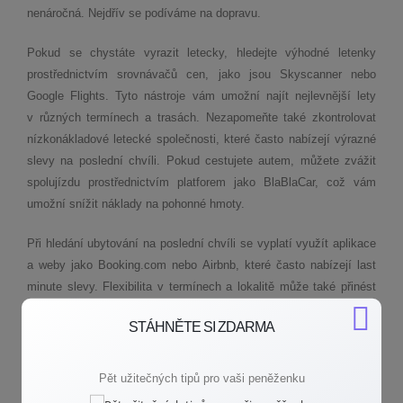
nenáročná. Nejdřív se podíváme na dopravu.
Pokud se chystáte vyrazit letecky, hledejte výhodné letenky
prostřednictvím srovnávačů cen, jako jsou Skyscanner nebo
Google Flights. Tyto nástroje vám umožní najít nejlevnější lety
v různých termínech a trasách. Nezapomeňte také zkontrolovat
nízkonákladové letecké společnosti, které často nabízejí výrazné
slevy na poslední chvíli. Pokud cestujete autem, můžete zvážit
spolujízdu prostřednictvím platforem jako BlaBlaCar, což vám
umožní snížit náklady na pohonné hmoty.
Při hledání ubytování na poslední chvíli se vyplatí využít aplikace
a weby jako Booking.com nebo Airbnb, které často nabízejí last
minute slevy. Flexibilita v termínech a lokalitě může také přinést
značné úspory.
STÁHNĚTE SI ZDARMA
Stravování na dovolené může být jednou z největších položek
v rozpočtu, ale i zde můžete ušetřit. Hledejte místní trhy
Pět užitečných tipů pro vaši peněženku
a obchody, kde si můžete koupit čerstvé suroviny a připravit si