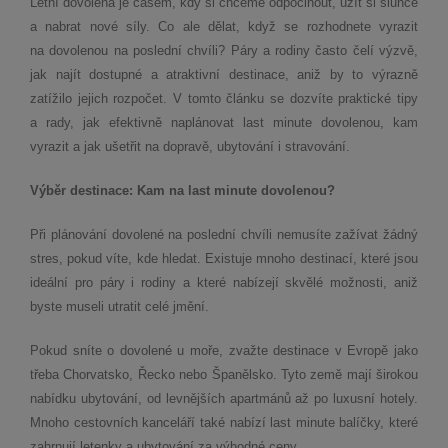
Letní dovolená je časem, kdy si chceme odpočinout, užít si slunce
a nabrat nové síly. Co ale dělat, když se rozhodnete vyrazit
na dovolenou na poslední chvíli? Páry a rodiny často čelí výzvě,
jak najít dostupné a atraktivní destinace, aniž by to výrazně
zatížilo jejich rozpočet. V tomto článku se dozvíte praktické tipy
a rady, jak efektivně naplánovat last minute dovolenou, kam
vyrazit a jak ušetřit na dopravě, ubytování i stravování.
Výběr destinace: Kam na last minute dovolenou?
Při plánování dovolené na poslední chvíli nemusíte zažívat žádný
stres, pokud víte, kde hledat. Existuje mnoho destinací, které jsou
ideální pro páry i rodiny a které nabízejí skvělé možnosti, aniž
byste museli utratit celé jmění.
Pokud sníte o dovolené u moře, zvažte destinace v Evropě jako
třeba Chorvatsko, Řecko nebo Španělsko. Tyto země mají širokou
nabídku ubytování, od levnějších apartmánů až po luxusní hotely.
Mnoho cestovních kanceláří také nabízí last minute balíčky, které
zahrnují letenky a ubytování za výhodné ceny.