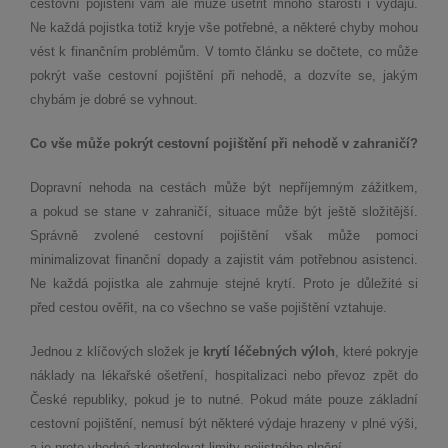
cestovní pojištění vám ale může ušetřit mnoho starostí i výdajů.
Ne každá pojistka totiž kryje vše potřebné, a některé chyby mohou
vést k finančním problémům. V tomto článku se dočtete, co může
pokrýt vaše cestovní pojištění při nehodě, a dozvíte se, jakým
chybám je dobré se vyhnout.
Co vše může pokrýt cestovní pojištění při nehodě v zahraničí?
Dopravní nehoda na cestách může být nepříjemným zážitkem,
a pokud se stane v zahraničí, situace může být ještě složitější.
Správně zvolené cestovní pojištění však může pomoci
minimalizovat finanční dopady a zajistit vám potřebnou asistenci.
Ne každá pojistka ale zahrnuje stejné krytí. Proto je důležité si
před cestou ověřit, na co všechno se vaše pojištění vztahuje.
Jednou z klíčových složek je
krytí léčebných výloh
, které pokryje
náklady na lékařské ošetření, hospitalizaci nebo převoz zpět do
České republiky, pokud je to nutné. Pokud máte pouze základní
cestovní pojištění, nemusí být některé výdaje hrazeny v plné výši,
a je proto vhodné zkontrolovat limity pojistného plnění.