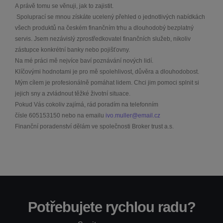
A právě tomu se věnuji, jak to zajistit.
Spoluprací se mnou získáte ucelený přehled o jednotlivých nabídkách
všech produktů na českém finančním trhu a dlouhodobý bezplatný
servis. Jsem nezávislý zprostředkovatel finančních služeb, nikoliv
zástupce konkrétní banky nebo pojišťovny.
Na mé práci mě nejvíce baví poznávání nových lidí.
Klíčovými hodnotami je pro mě spolehlivost, důvěra a dlouhodobost.
Mým cílem je profesionálně pomáhat lidem. Chci jim pomoci splnit si
jejich sny a zvládnout těžké životní situace.
Pokud Vás cokoliv zajímá, rád poradím na telefonním
čísle
605153150
nebo na emailu
ivo.muller@email.cz
Finanční poradenství dělám ve společnosti Broker trust a.s.
Potřebujete rychlou radu?