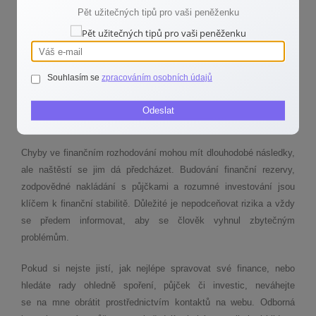
Lidé se řídí emocemi nebo radami z internetu, místo aby si udělali
Pět užitečných tipů pro vaši peněženku
vlastní analýzu.
Jak investovat bezpečně? Základem je opatrnost a neustálé
sebevzdělávání. Každá investice by měla být promyšlená
Souhlasím se
zpracováním osobních údajů
a rozložená do více aktiv, aby se snížilo riziko ztrát. Pokud si
člověk není jistý, kam investovat, je lepší poradit se s odborníkem
Odeslat
než riskovat ztrátu peněz.
Chyby ve finančním rozhodování mohou mít dlouhodobé následky,
ale naštěstí se jim dá předcházet. Budování finanční rezervy,
zodpovědné nakládání s půjčkami a rozumné investování jsou
klíčem k finanční stabilitě. Důležité je nepodceňovat rizika a vždy
se předem informovat, aby se člověk vyhnul zbytečným
problémům.
Pokud si nejste jistí, jak nejlépe spravovat své finance, nebo
hledáte rady ohledně spoření, půjček či investic, neváhejte
se na mne obrátit prostřednictvím kontaktů na webu. Odborná