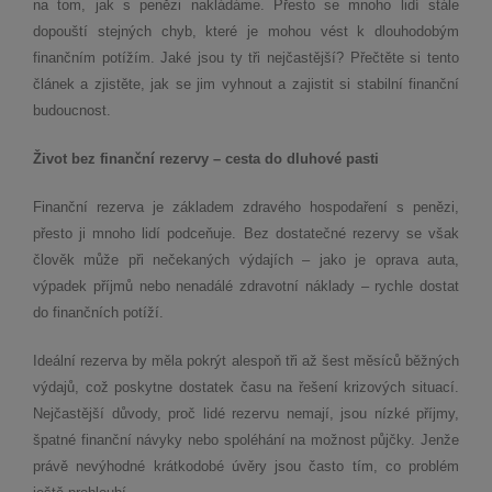
na tom, jak s penězi nakládáme. Přesto se mnoho lidí stále
dopouští stejných chyb, které je mohou vést k dlouhodobým
finančním potížím. Jaké jsou ty tři nejčastější? Přečtěte si tento
článek a zjistěte, jak se jim vyhnout a zajistit si stabilní finanční
budoucnost.
Život bez finanční rezervy – cesta do dluhové pasti
Finanční rezerva je základem zdravého hospodaření s penězi,
přesto ji mnoho lidí podceňuje. Bez dostatečné rezervy se však
člověk může při nečekaných výdajích – jako je oprava auta,
výpadek příjmů nebo nenadálé zdravotní náklady – rychle dostat
do finančních potíží.
Ideální rezerva by měla pokrýt alespoň tři až šest měsíců běžných
výdajů, což poskytne dostatek času na řešení krizových situací.
Nejčastější důvody, proč lidé rezervu nemají, jsou nízké příjmy,
špatné finanční návyky nebo spoléhání na možnost půjčky. Jenže
právě nevýhodné krátkodobé úvěry jsou často tím, co problém