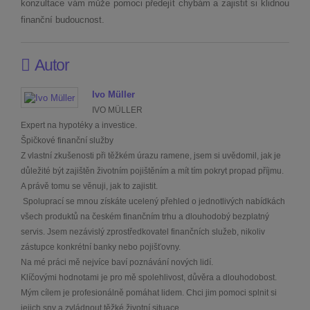
konzultace vám může pomoci předejít chybám a zajistit si klidnou
finanční budoucnost.
Autor
Ivo Müller
IVO MÜLLER
Expert na hypotéky a investice.
Špičkové finanční služby
Z vlastní zkušenosti při těžkém úrazu ramene, jsem si uvědomil, jak je
důležité být zajištěn životním pojištěním a mít tím pokryt propad příjmu.
A právě tomu se věnuji, jak to zajistit.
Spoluprací se mnou získáte ucelený přehled o jednotlivých nabídkách
všech produktů na českém finančním trhu a dlouhodobý bezplatný
servis. Jsem nezávislý zprostředkovatel finančních služeb, nikoliv
zástupce konkrétní banky nebo pojišťovny.
Na mé práci mě nejvíce baví poznávání nových lidí.
Klíčovými hodnotami je pro mě spolehlivost, důvěra a dlouhodobost.
Mým cílem je profesionálně pomáhat lidem. Chci jim pomoci splnit si
jejich sny a zvládnout těžké životní situace.