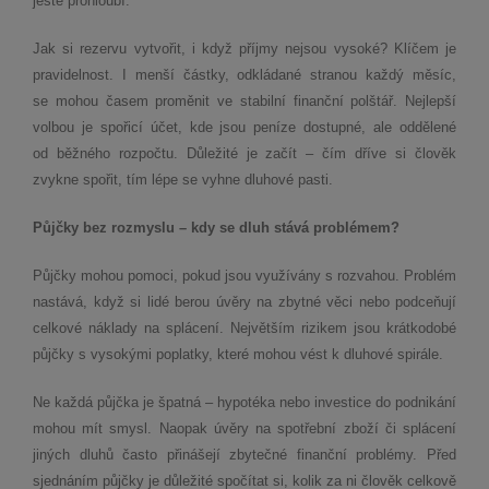
ještě prohloubí.
Jak si rezervu vytvořit, i když příjmy nejsou vysoké? Klíčem je
pravidelnost. I menší částky, odkládané stranou každý měsíc,
se mohou časem proměnit ve stabilní finanční polštář. Nejlepší
volbou je spořicí účet, kde jsou peníze dostupné, ale oddělené
od běžného rozpočtu. Důležité je začít – čím dříve si člověk
zvykne spořit, tím lépe se vyhne dluhové pasti.
Půjčky bez rozmyslu – kdy se dluh stává problémem?
Půjčky mohou pomoci, pokud jsou využívány s rozvahou. Problém
nastává, když si lidé berou úvěry na zbytné věci nebo podceňují
celkové náklady na splácení. Největším rizikem jsou krátkodobé
půjčky s vysokými poplatky, které mohou vést k dluhové spirále.
Ne každá půjčka je špatná – hypotéka nebo investice do podnikání
mohou mít smysl. Naopak úvěry na spotřební zboží či splácení
jiných dluhů často přinášejí zbytečné finanční problémy. Před
sjednáním půjčky je důležité spočítat si, kolik za ni člověk celkově