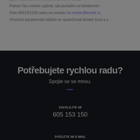
Pokud Vás cokoliv zajímá, rád poradím na telefonním
čísle
605153150
nebo na emailu
ivo.muller@email.cz
Finanční poradenství dělám ve společnosti Broker trust a.s.
Potřebujete rychlou radu?
Spojte se se mnou.
ZAVOLEJTE MI
605 153 150
POŠLETE MI E-MAIL