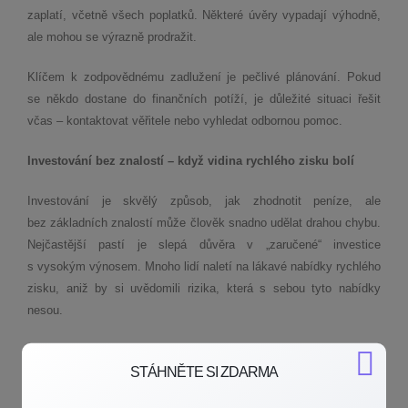
zaplatí, včetně všech poplatků. Některé úvěry vypadají výhodně,
ale mohou se výrazně prodražit.
Klíčem k zodpovědnému zadlužení je pečlivé plánování. Pokud
se někdo dostane do finančních potíží, je důležité situaci řešit
včas – kontaktovat věřitele nebo vyhledat odbornou pomoc.
Investování bez znalostí – když vidina rychlého zisku bolí
Investování je skvělý způsob, jak zhodnotit peníze, ale
bez základních znalostí může člověk snadno udělat drahou chybu.
Nejčastější pastí je slepá důvěra v „zaručené“ investice
s vysokým výnosem. Mnoho lidí naletí na lákavé nabídky rychlého
zisku, aniž by si uvědomili rizika, která s sebou tyto nabídky
nesou.
Chyby často vznikají kvůli špatné diverzifikaci – tedy vsazení
STÁHNĚTE SI ZDARMA
všech úspor na jednu kartu. Pokud investice nevyjde, přichází
vysoké ztráty. Dalším rizikem je investování bez pochopení trhu.